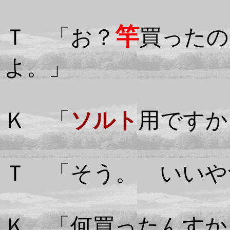
竿
Ｔ 「お？
買ったの
よ。」
Ｋ 「
ソルト
用ですか
Ｔ 「そう。 いいや
Ｋ 「何買ったんすか