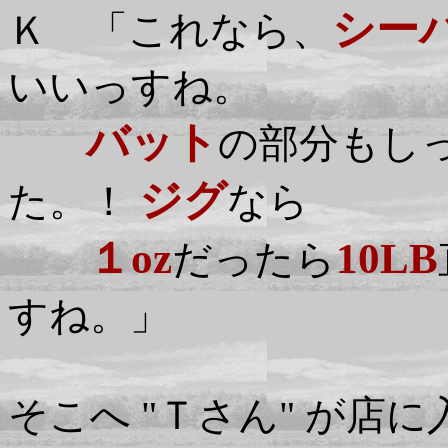
シー
Ｋ 「これなら、
いいっすね。
バット
の部分もしっ
ジグ
た。！
なら
１oz
10LB
だったら
すね。」
そこへ "Ｔさん" が店