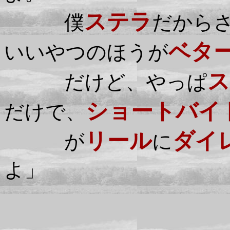
ステラ
僕
だから
ベタ
いいやつのほうが
ス
だけど、やっぱ
ショートバイ
だけで、
リール
ダイ
が
に
よ」