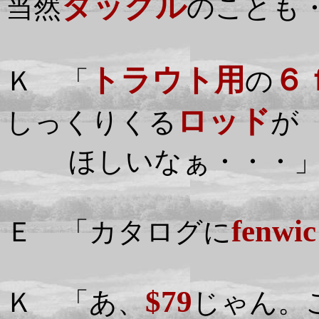
タックル
当然
のことも
トラウト用
６
Ｋ 「
の
ロッド
しっくりくる
が
ほしいなぁ・・・
fenwic
Ｅ 「カタログに
$79
Ｋ 「あ、
じゃん。