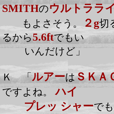
SMITH
ウルトララ
の
２g
もよさそう。
切
5.6ft
るから
でもい
いんだけど」
ルアー
ＳＫＡ
Ｋ 「
は
ハイ
ですよね。
プレッ シャー
でも