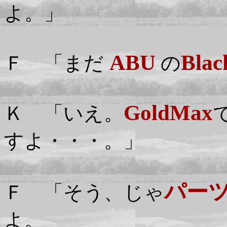
よ。」
ABU
Bla
Ｆ 「まだ
の
GoldMax
Ｋ 「いえ。
すよ・・・。」
パー
Ｆ 「そう、じゃ
よ。