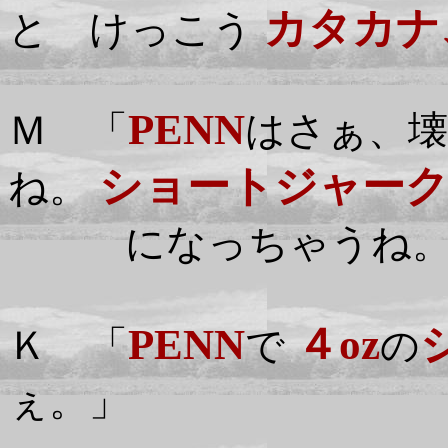
カタカナ
と けっこう
PENN
Ｍ 「
はさぁ、
ショートジャー
ね。
になっちゃうね
PENN
４oz
Ｋ 「
で
の
ぇ。」