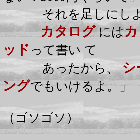
それを足しにし
カタログ
カ
には
ッド
って書い て
シ
あったから、
ング
でもいけるよ。」
（ゴソゴソ）