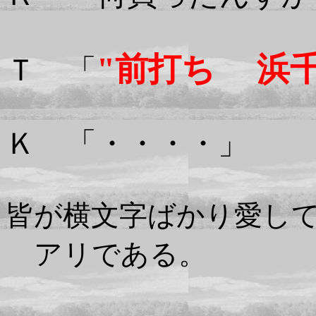
"前打ち 浜千
Ｔ 「
Ｋ 「・・・・」
皆が横文字ばかり愛し
アリである。