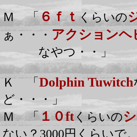
６ｆｔ
Ｍ 「
くらいの
アクション
ヘ
ぁ・・
・
なやつ・・」
Dolphin Tuwitch
Ｋ 「
ど・・・」
１０ft
シ
Ｍ 「
くらいの
ない？3000円くらいで