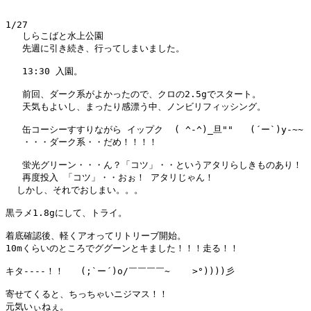
1/27

   しらこばと水上公園

   先週に引き続き、行ってしまいました。

   13:30 入園。

   前回、ダーク系がよかったので、クロの2.5gでスタート。

   天気もよいし、まったり感漂う中、ノンビリフィッシング。

   缶コーシーすすりながら イップク  ( ^-^)_旦""   (´ー`)y-~~

   ・・・ダーク系・・だめ！！！！

   蛍光グリーン・・・ん？「コツ」・・というアタリらしきものあり！

   再度投入 「コツ」・・おぉ！ アタリじゃん！

  しかし、それでおしまい。。。

黒ラメ1.8gにして、トライ。

着底確認後、軽くアオってリトリーブ開始。

10mくらいのところでググーンとキました！！！走る！！

キタ----！！   (;`ー´)o/￣￣￣￣~    >°))))彡 

寄せてくると、ちっちゃいニジマス！！
