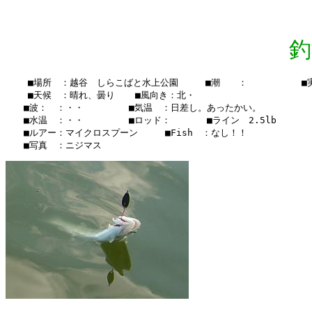
釣
    ■場所　：越谷　しらこばと水上公園　　　■潮　　：　　　　　　■実釣時
    ■天候　：晴れ、曇り  　■風向き：北・

　　■波：　：・・　　　　　■気温　：日差し。あったかい。

　　■水温　：・・　　　　　■ロッド：　　　　■ライン　2.5lb　

　　■ルアー：マイクロスプーン　　　■Fish　：なし！！
