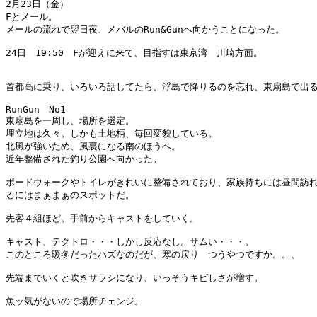
2月23日（金）

Fとメール。

メールの流れで翌日夜、メバルのRun&Gunへ向かうことになった。

24日　19:50　Fが迎えに来て、目指すは東京湾　川崎方面。

首都高に乗り、いろいろ話してたら、浮島で降りるのを忘れ、東扇島で出る
RunGun　No1

東扇島を一周し、場所を選定。

埋立地は久々。しかも土地柄、毎回変貌している。

北風が強いため、風裏になる南のほうへ。

近年整備された釣り公園へ向かった。

ボードウォークやトイレがきれいに整備されており、家族持ちには昼間訪れ
るにはまぁまぁのスポットだ。

先客４組ほど。手前からキャストをしていく。

キャスト、テクトロ・・・しかし反応なし。サムい・・・。

このところ暖冬だったハズなのだが、寒の戻り　つうやつですか。。、

先端までいくと吹きサラシになり、いっそうキビしさが増す。

魚ッ気がないので場所チェンジ。
