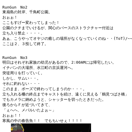
RunGun　No2

東扇島の対岸、千鳥町公園。

おぉぉ！

ここもすげー変わってしまった！

公園のクチまでいけるが、関心のバースのストラクチャー付近は

立ち入り禁止・・・・。

あぁ、こうやってオヤジの癒しの場所がなくなっていくのね・・(ToT)/~~~
ここは２、３投して終了。

RunGun　No3

明日はそれぞれ家族の幼児があるので、2:00AMには帰宅したい。

イチバンの大場所、水江町の京浜運河へ。

突堤周りを打っていく。

しかし、サムい・・。

それに釣れない・・・

このまま、ボーズで終わってしまうのか・・・。

立ち入れる柵の終点までキャストを続け、遠くに見える「鶴見つばさ橋」

でもカメラに納めようと、シャッターを切ったときだった。

後ろからＦが近づいてきて、

「ぇへへ、メバルいたよぉ～」

おぉぉ！！

寒風の中の春告魚！！　でもちいせぇ！！！！　
