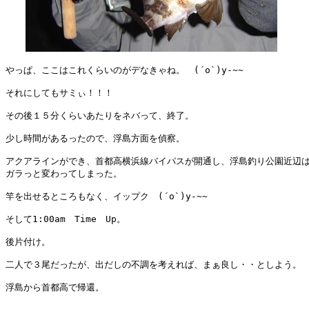
やっぱ、ここはこれくらいのがデなきゃね。　(´o`)y-~~

それにしてもサミぃ！！！

その後１５分くらいあたりをネバって、終了。

少し時間があるったので、浮島方面を偵察。

アクアラインができ、首都高横浜線バイパスが開通し、浮島釣り公園近辺は
ガラっと変わってしまった。

竿を出せるところもなく、イップク　(´o`)y-~~

そして1:00am　Time　Up。

後片付け。

二人で３尾だったが、出だしの不調を考えれば、まぁ良し・・としよう。
