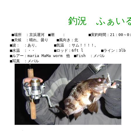
釣況 ふぁいる Vo
    ■場所　：京浜運河　■潮　　：　　　　　　■実釣時間：21：00～0:4
    ■天候　：晴れ、曇り  　■風向き：北

　　■波：　：あり。　　　　■気温　：サム！！！！。

　　■水温　：・・　　　　　■ロッド：6ft l      　■ライン：3lb

　　■ルアー：maria MaMa worm　他　■Fish　：メバル

　　■写真　：メバル
