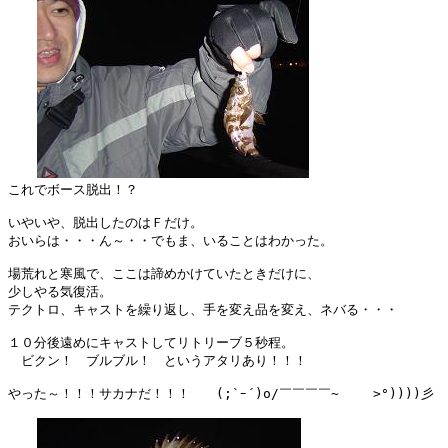
これでボース脱出！？

いやいや、脱出したのはＦだけ。

おいらは・・・ん～・・でもま、いることはわかった。

場荒れと寒風で、ここは諦めかけていたときだけに、

少しやる気復活。

テクトロ、キャストを繰り返し、手を変え品を変え、ネバる・・・

１０分後遠めにキャストしてリトリーブ５秒程。

　ビクン！　ブルブル！　というアタリあり！！！

やった～！！！サカナだ！！！　　(;`ｰ´)o/￣￣￣￣~　　 >°))))彡　