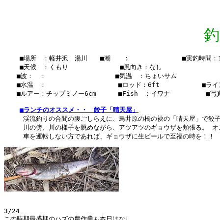
釣
    ■場所　：軽井沢　湯川　　■潮　　：　　  　　　　　■実釣時間：14:
    ■天候　：くもり　　 　    　　■風向き：なし

　　■波：　：　　　　　　　　   　■気温　：ちょいサム

　　■水温　：    　　　　　  　 　■ロッド：6ft 　　　　　　■ライン
　　■ルアー：チップミノー6cm　    ■Fish　：イワナ      　　■写
■ランチのオススメ・・　餃子「晴天屋」
　　　渓流釣りの合間の腹ごしらえに、鳥井原の橋の袂の「晴天屋」で餃子
　　　川の傍、川の様子を眺めながら、アツアツのギョウザを頬張る。 オ
3/24

この時期最盛期のハズの農作業も本日はなし。
