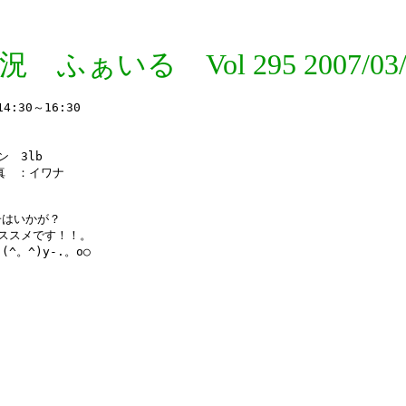
況 ふぁいる Vol 295 2007/03/
30～16:30 　

　3lb

真　：イワナ

はいかが？

ススメです！！。
