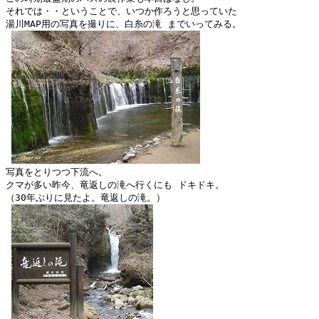
それでは・・ということで、いつか作ろうと思っていた

湯川MAP用の写真を撮りに、白糸の滝 までいってみる。

写真をとりつつ下流へ。

クマが多い昨今、竜返しの滝へ行くにも ドキドキ。 

（30年ぶりに見たよ。竜返しの滝。）
