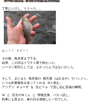
丁寧にハズし、リリース。。

ん～！！ イイ！！

その後、鳥井原まで下る。

結局、この日はイワナ１尾で終わった。

シーズン初日としては、よかったんではないかしら。

そして、またまた 鳥井原の 晴天屋（はれるや）でバンメシ。

いつも釣果報告を送ってくれる Ｍと飲む。

アツアツ ギョーザ を 生ビール で流し込む至福の瞬間。

Ｍ と 店主のＭくん と 情報交換、バカっ話し。

釣果にも恵まれ、春の日を堪能した一日でした。
