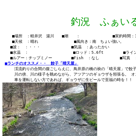
釣況 ふぁいる Vo
    ■場所　：軽井沢　湯川　　■潮　　：　　  　　　　　■実釣時間：13:
    ■天候　：晴れ　　　 　    　　■風向き：南　ちょい強い。

　　■波：　：・・・　　　　　   　■気温　：あったかい

　　■水温　：    　　　　　  　 　■ロッド：5.6ft　　　　　■ライン　
　　■ルアー：チップミノー　　　   ■Fish　：なし　　  　　■写真　
■ランチのオススメ・・　餃子「晴天屋」
　　　渓流釣りの合間の腹ごしらえに、鳥井原の橋の袂の「晴天屋」で餃子
　　　川の傍、川の様子を眺めながら、アツアツのギョウザを頬張る。 オ