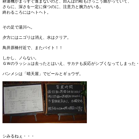
耕運機がまっすぐ進まないのと、田んぼの畦もけっこう曲がっていて、

さらに、深さを一定に保つのに、注意力と腕力がいる。

終わるころにはヘトヘト。

その足で湯川へ。

夕方にはニゴリは消え、水はクリア。

鳥井原橋付近で、またバイト！！

しかし、ノらない。

ＧＷのラッシュは去ったとはいえ、サカナも反応がシブくなってしまった・
バンメシは「晴天屋」でビールとギョウザ。

シみるねぇ・・・
