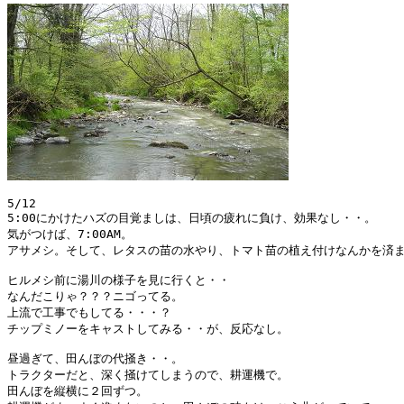
5/12

5:00にかけたハズの目覚ましは、日頃の疲れに負け、効果なし・・。

気がつけば、7:00AM。

アサメシ。そして、レタスの苗の水やり、トマト苗の植え付けなんかを済ま
ヒルメシ前に湯川の様子を見に行くと・・

なんだこりゃ？？？ニゴってる。

上流で工事でもしてる・・・？

チップミノーをキャストしてみる・・が、反応なし。

昼過ぎて、田んぼの代掻き・・。

トラクターだと、深く掻けてしまうので、耕運機で。

田んぼを縦横に２回ずつ。
