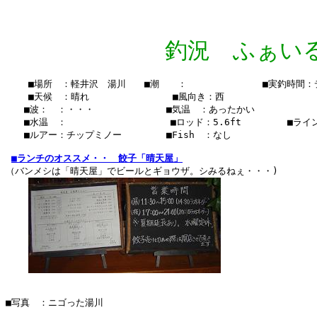
釣況 ふぁいる Vo
    ■場所　：軽井沢　湯川　　■潮　　：　　  　　　　　■実釣時間：
    ■天候　：晴れ　　　 　    　　■風向き：西

　　■波：　：・・・　　　　　   　■気温　：あったかい

　　■水温　：    　　　　　  　 　■ロッド：5.6ft　　　　　■ライン　
　　■ルアー：チップミノー　　　   ■Fish　：なし　　  　　

■ランチのオススメ・・　餃子「晴天屋」
（バンメシは「晴天屋」でビールとギョウザ。シみるねぇ・・・)

■写真　：ニゴった湯川
