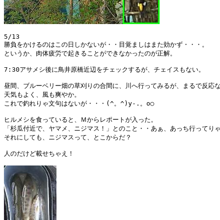
5/13

勝負をかけるのはこの日しかないが・・目覚ましはまた効かず・・・。

というか、肉体疲労で起きることができなかったのが正解。

7:30アサメシ後に鳥井原橋近辺をチェックするが、チェイスもない。

昼間、ブルーベリー畑の草刈りの合間に、川へ行ってみるが、まるで反応な
天気もよく、風も爽やか。

これで釣れりゃ文句はないが・・・(^。^)y-.。o○

ヒルメシを食っていると、Ｍからレポートが入った。

「杉瓜付近で、ヤマメ、ニジマス！」とのこと・・あぁ、あっち行ってりゃ
それにしても、ニジマスって、とこからだ？

人のだけど載せちゃえ！
