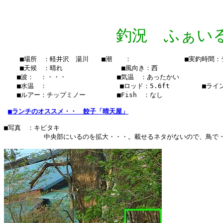
釣況 ふぁいる Vo
    ■場所　：軽井沢　湯川　　■潮　　：　　  　　　　　■実釣時間：
    ■天候　：晴れ　　　 　    　　■風向き：西

　　■波：　：・・・　　　　　   　■気温　：あったかい

　　■水温　：    　　　　　  　 　■ロッド：5.6ft　　　　　■ライン　
　　■ルアー：チップミノー　　　   ■Fish　：なし　　  　　

■ランチのオススメ・・　餃子「晴天屋」
■写真　：キビタキ

          中央部にいるのを拡大・・・。載せるネタがないので、鳥で・