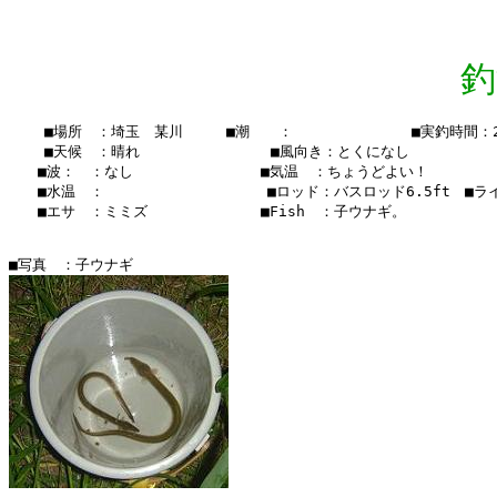
釣
    ■場所　：埼玉　某川　　　■潮　　：　　  　　　　　■実釣時間：23:
    ■天候　：晴れ　　　 　    　　■風向き：とくになし

　　■波：　：なし　　　　　　   　■気温　：ちょうどよい！

　　■水温　：    　　　　　  　 　■ロッド：バスロッド6.5ft　■ライン
　　■エサ　：ミミズ　　　　　　   ■Fish　：子ウナギ。
