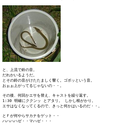
と、上流で鈴の音。

だれかいるようだ。

とその鈴の音がけたたましく響く。ゴボッという音。

おぉぉ上がってるじゃないの・・。

その後、何回かエサを替え、キャストを繰り返す。

1:30 明確にククンッ とアタリ。 しかし根がかり。

エサはなくなってくるので、きっと何かはいるのだ・・。

とＦが何やらサカナをゲット・・

ハハハハゼ・・マハゼ・・・
