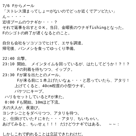
7/6 Fからメール

「ストレス溜まってしょーがないのでどっか近くでアソビたい」

ん～・・・・

近頃ブームのウナギか・・・？

それで返事を出すとＯＫ。当日、金曜夜のウナギfishingとなった。

Fのシゴトの終了が遅くなるとのこと。

自分も会社をソコソコでヒけて、エサを調達。

帰宅後、バンメシを食ってゆっくり準備。

22:40 出撃。

23:10 開始。 メインタイムを回っているが、はたしてどうか！？！？

      Fの到着を待ちつつ、イップク。

23:30 Fが家を出たとのメール。

      Fが来る前に１本上げたいなぁ・・・と思っていたら、アタリ！

     上げてくると、40cm程度の小型ウナギ。

     バケツにキープ。

 ハリをセットしているとFが来た。

 0:00 Fも開始。10mほど下流。 

大の大人が、夜遊び。

ヨシナシごとをダベりつつ、アタリを待つ。

と、仕掛けていたＦにキた・・・アタリ、ちいちゃい。

あげてみると、ちぃせぇ！！！ だけどウナギではある。  ～～：

しかしこれで釣れることは立証できたわけだ。
