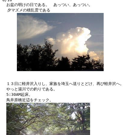
　お盆の明けの日である。　あっつい、あっつい。

  夕マズメの積乱雲である

　１３日に軽井沢入りし、家族を埼玉へ送りとどけ、再び軽井沢へ。

　やっと湯川での釣りである。

　5:30AM起床。

　鳥井原橋近辺をチェック。
