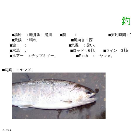
釣
    ■場所　：軽井沢　湯川　　■潮　　：　　  　　　　　■実釣時間：18：
    ■天候　：晴れ　　　 　    　　■風向き：西

　　■波：　：　　　　　　　　   　■気温　：暑い。

　　■水温　：    　　　　　  　 　■ロッド：6ft  　■ライン　3lb

　　■ルアー　：チップミノー。　　　   ■Fish　：　ヤマメ。　

■写真　：ヤマメ。

8/16
