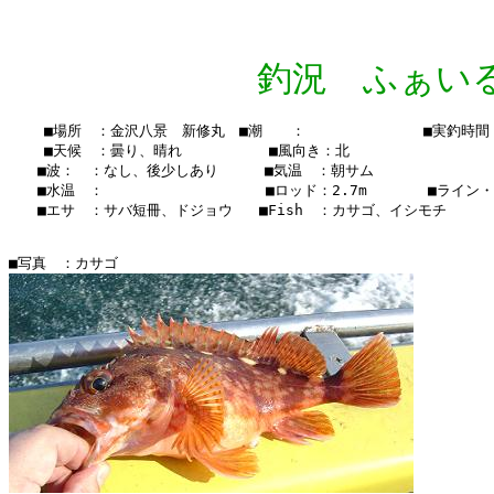
釣況 ふぁいる Vo
    ■場所　：金沢八景　新修丸　■潮　　：　　  　　　　　■実釣時間：7:
    ■天候　：曇り、晴れ 　    　　■風向き：北

　　■波：　：なし、後少しあり　  　■気温　：朝サム

　　■水温　：    　　　　　  　 　■ロッド：2.7m　　  　■ライン・・
　　■エサ　：サバ短冊、ドジョウ   ■Fish　：カサゴ、イシモチ
