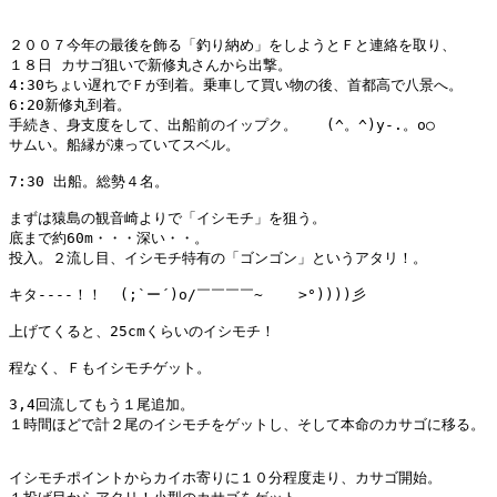
２００７今年の最後を飾る「釣り納め」をしようとＦと連絡を取り、

１８日 カサゴ狙いで新修丸さんから出撃。

4:30ちょい遅れでＦが到着。乗車して買い物の後、首都高で八景へ。

6:20新修丸到着。

手続き、身支度をして、出船前のイップク。　　(^。^)y-.。o○

サムい。船縁が凍っていてスベル。

7:30 出船。総勢４名。

まずは猿島の観音崎よりで「イシモチ」を狙う。

底まで約60m・・・深い・・。

投入。２流し目、イシモチ特有の「ゴンゴン」というアタリ！。

キタ----！！  (;`ー´)o/￣￣￣￣~    >°))))彡 

上げてくると、25cmくらいのイシモチ！

程なく、Ｆもイシモチゲット。

3,4回流してもう１尾追加。

１時間ほどで計２尾のイシモチをゲットし、そして本命のカサゴに移る。

イシモチポイントからカイホ寄りに１０分程度走り、カサゴ開始。
