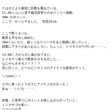
Ｆはボクより着実に匹数を重ねている。

11:00くらいに若干横須賀寄りのポイントへ移動。

30m のポイント。

ここで、やっとデました、 良型25cm。

ここで暫くネバル。

船長も竿を出し始めた。

30mくらいだと、超ミニもリリースすると順調に戻っていく。

頻繁にアタリがありおもしろい。ちょっと、トラギスがウザいが・・・。

13:00ころから少し風が出てきた。

とイキナリ後ろで船長がタモを出した。。

なにやらオオモノ！？！？

見に行くと、ビールビンサイズのアイナメを船長がゲット。

＼(◎o◎)／！

エサに食ったトラギスにアイナメがかかった！

あぁ・・いいな・・・。

終盤、八景寄りにポイントを移しながら打っていく。

ミニカサゴが多い。

リリースも可。
