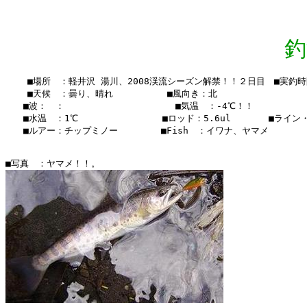
釣
    ■場所　：軽井沢 湯川、2008渓流シーズン解禁！！２日目　■実釣時間：1
    ■天候　：曇り、晴れ 　    　　■風向き：北

　　■波：　：               　  　■気温　：-4℃！！

　　■水温　：1℃ 　　　　　  　 　■ロッド：5.6ul　　  　■ライン・・
　　■ルアー：チップミノー　　　   ■Fish　：イワナ、ヤマメ
