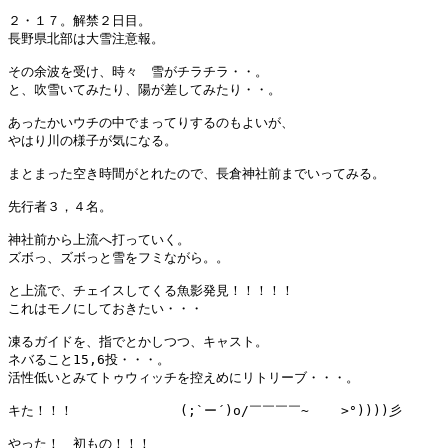
２・１７。解禁２日目。

長野県北部は大雪注意報。

その余波を受け、時々　雪がチラチラ・・。

と、吹雪いてみたり、陽が差してみたり・・。

あったかいウチの中でまってりするのもよいが、

やはり川の様子が気になる。

まとまった空き時間がとれたので、長倉神社前までいってみる。

先行者３，４名。

神社前から上流へ打っていく。

ズボっ、ズボっと雪をフミながら。。

と上流で、チェイスしてくる魚影発見！！！！！

これはモノにしておきたい・・・

凍るガイドを、指でとかしつつ、キャスト。

ネバること15,6投・・・。

活性低いとみてトゥウィッチを控えめにリトリーブ・・・。

キた！！！　　　　　　　  (;`ー´)o/￣￣￣￣~    >°))))彡 

やった！　初もの！！！
