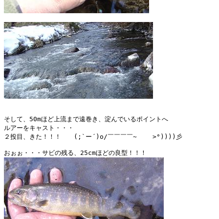
そして、50mほど上流まで遠巻き、淀んでいるポイントへ

ルアーをキャスト・・・

２投目、きた！！！　　(;`ー´)o/￣￣￣￣~    >°))))彡 
