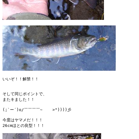
いいぞ！！解禁！！

そして同じポイントで、

またキました！！

(;`ー´)o/￣￣￣￣~    >°))))彡 

今度はヤマメだ！！！

26cmほとの良型！！！
