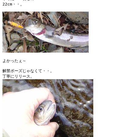
22cm・・。

よかったぇ～

解禁ボーズじゃなくて・・。
