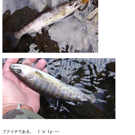
プクイチである。　(´o`)y-~~
