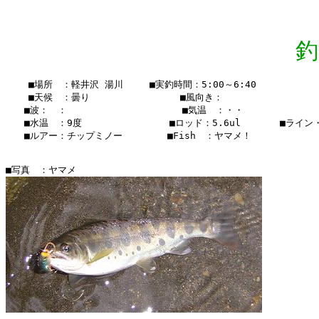
釣
    ■場所　：軽井沢 湯川　   ■実釣時間：5:00～6:40

    ■天候　：曇り       　    　　■風向き：

　　■波：　：               　  　■気温　：・・

　　■水温　：9度　　　　　  　  　■ロッド：5.6ul　　  　■ライン・・
　　■ルアー：チップミノー　　　   ■Fish　：ヤマメ！
