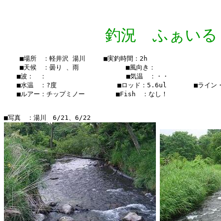
釣況 ふぁいる Vol 
    ■場所　：軽井沢 湯川　   ■実釣時間：2h

    ■天候　：曇り 、雨   　    　　■風向き：

　　■波：　：               　  　■気温　：・・

　　■水温　：?度　　　　　  　  　■ロッド：5.6ul　　  　■ライン・・
　　■ルアー：チップミノー　　　   ■Fish　：なし！
