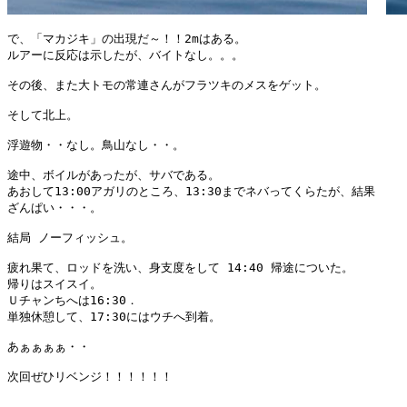
で、「マカジキ」の出現だ～！！2mはある。

ルアーに反応は示したが、バイトなし。。。

その後、また大トモの常連さんがフラツキのメスをゲット。

そして北上。

浮遊物・・なし。鳥山なし・・。

途中、ボイルがあったが、サバである。

あおして13:00アガリのところ、13:30までネバってくらたが、結果

ざんぱい・・・。

結局 ノーフィッシュ。

疲れ果て、ロッドを洗い、身支度をして 14:40 帰途についた。

帰りはスイスイ。

Ｕチャンちへは16:30．

単独休憩して、17:30にはウチへ到着。

あぁぁぁぁ・・

次回ぜひリベンジ！！！！！！
