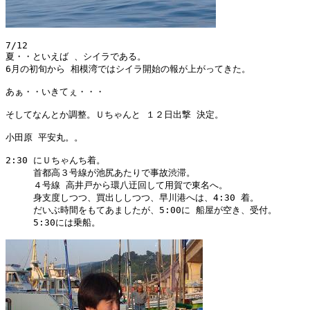
7/12

夏・・といえば 、シイラである。

6月の初旬から 相模湾ではシイラ開始の報が上がってきた。

あぁ・・いきてぇ・・・

そしてなんとか調整。Ｕちゃんと １２日出撃 決定。

小田原 平安丸。。

2:30 にＵちゃんち着。

     首都高３号線が池尻あたりで事故渋滞。

     ４号線 高井戸から環八迂回して用賀で東名へ。

     身支度しつつ、買出ししつつ、早川港へは、4:30 着。

     だいぶ時間をもてあましたが、5:00に 船屋が空き、受付。

     5:30には乗船。
