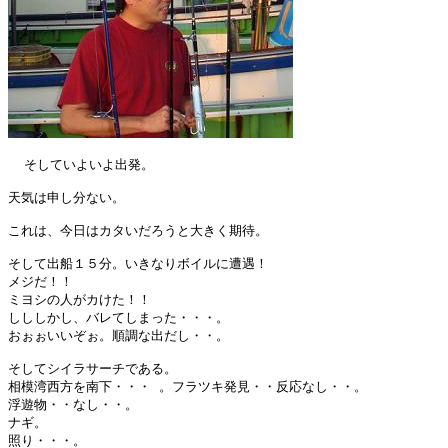
  そしていよいよ出発。

天気は申し分ない。

これは、今日はカタいだろうと大きく期待。

そして出船１５分。いきなりボイルに遭遇！

メジだ！！

ミヨシの人がカけた！！

しししかし、バレてしまった・・・。

おぉぉいいぞぉ。順調な出だし・・。

そしてシイラサーチである。

相模湾西方を南下・・・ 。フラツキ発見・・反応なし・・。

浮遊物・・なし・・。

ナギ。
