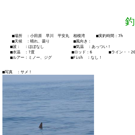
釣
    ■場所　：小田原　早川　平安丸　相模湾　   ■実釣時間：7h

    ■天候　：晴れ、曇り 　    　　■風向き：

　　■波：　：ほぼなし       　  　■気温　：あっつい！

　　■水温　：?度　　　　　  　  　■ロッド：6　　  　■ライン・・20lb
　　■ルアー：ミノー、ジグ　　　   ■Fish　：なし！
