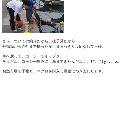
まぁ、ついでの釣りだから、様子見だから・・。

舟揚場から赤灯まで探ったが、まるっきり反応なしで玉砕。

車へ戻って、コーシーでイップク。

そうだよ。コーシー飲みに　海まできたんだよ。。(^。^)y-.。o○

お魚市場で干物と、マグロを購入し帰途につきましたとさ。
