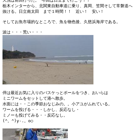
大洗は前回行った。 今回は日立まで行こう！！

栃木インターから、北関東自動車道に乗り、真岡、笠間そして常磐道へ

抜ける。日立南太田　まで１時間！！　近い！　安い！

そしてお魚市場的なところで、魚を物色後、久慈浜海岸である。

倅は最近お気に入りのバスケっとボールをつき、おいらは

ミニワームをセットして港へ散歩。

水面には・・この季節おなじみの。。小アユがムれている。

ワームを投げる・・・しかし、反応なし・

ミノーも投げてみる・・反応なし。

(^。^)y-.。o○
