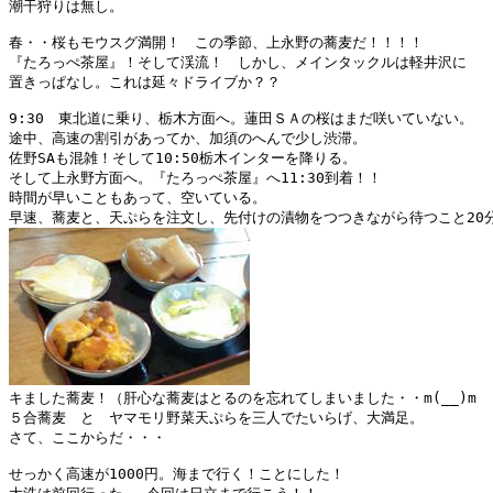
潮干狩りは無し。

春・・桜もモウスグ満開！　この季節、上永野の蕎麦だ！！！！

『たろっぺ茶屋』！そして渓流！　しかし、メインタックルは軽井沢に

置きっぱなし。これは延々ドライブか？？

9:30　東北道に乗り、栃木方面へ。蓮田ＳＡの桜はまだ咲いていない。

途中、高速の割引があってか、加須のへんで少し渋滞。

佐野SAも混雑！そして10:50栃木インターを降りる。

そして上永野方面へ。『たろっぺ茶屋』へ11:30到着！！

時間が早いこともあって、空いている。

キました蕎麦！（肝心な蕎麦はとるのを忘れてしまいました・・m(__)m　）
５合蕎麦　と　ヤマモリ野菜天ぷらを三人でたいらげ、大満足。

さて、ここからだ・・・

せっかく高速が1000円。海まで行く！ことにした！
