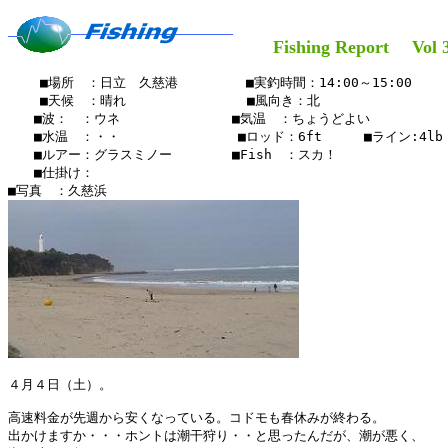
Fishing Report Vol 3
    ■場所　：日立　久慈港　　　　  ■実釣時間：14:00～15:00

    ■天候　：晴れ　　   　    　　■風向き：北

　　■波：　：ウネ　　　　　　　 　■気温　：ちょうどよい

　　■水温　：・・ 　　　　  　  　■ロッド：6ft　  　■ライン:4lb

　　■ルアー：グラスミノー　　　　 ■Fish　：スカ！　

　　■仕掛け：　　　　　　 　

４月４日（土）。

高速料金が先週から安くなっている。コドモも春休みが終わる。

出かけますか・・・ホントは潮干狩り・・と思ったんだが、潮が悪く、
