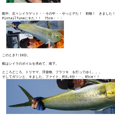
船中、次々シイラゲット・・その中・・やっとデた！　初物！　きました！
PintailTuneにキた！！　75cm・・・

このとき7:10分。

船はシイラのボイルを求めて、南下。

ところどころ、トリヤマ、浮遊物、フラツキ　を打ってゆく。。。

そしてガツンと、キました、ファイト、約3,4分・・。85cm！！
