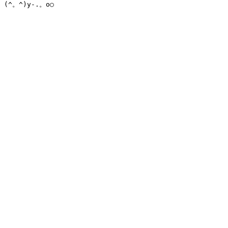
(^。^)y-.。o○
