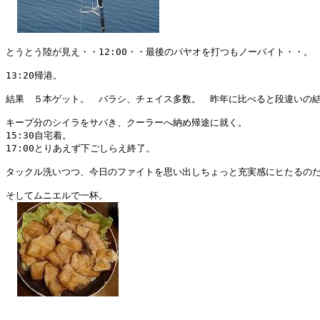
とうとう陸が見え・・12:00・・最後のパヤオを打つもノーバイト・・。

13:20帰港。

結果　５本ゲット。　バラシ、チェイス多数。　昨年に比べると段違いの結
キープ分のシイラをサバき、クーラーへ納め帰途に就く。

15:30自宅着。

17:00とりあえず下ごしらえ終了。

タックル洗いつつ、今日のファイトを思い出しちょっと充実感にヒたるのだ
そしてムニエルで一杯。
