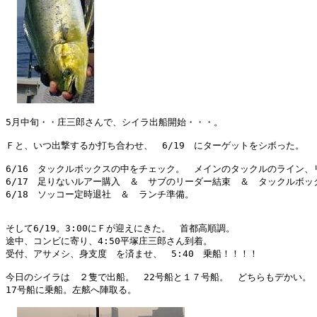
5月中旬・・庄三郎さんで、シイラ出船開始・・・。

Ｆと、いつ出撃するか打ち合わせ、　6/19　にターゲットをシボった。

6/16　タックルボックスの中をチェック。　メインのタックルのライン、
6/17　足りないルアー購入　＆　サブのリーダー結束　＆　タックルボック
6/18　ソッコー定時退社　＆　ランチ準備。

そして6/19。3:00にＦが迎えにきた。　首都高順調。

途中、コンビに寄り、4:50平塚庄三郎さん到着。

受付、アサメシ、身支度　を済ませ、　5:40　乗船！！！！

今日のシイラは　２隻で出船。　22号船と１７号船。　どちらもデかい。

17号船に乗船。左舷へ陣取る。
