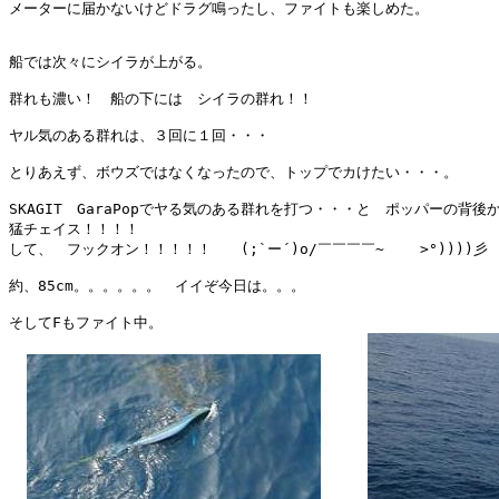
メーターに届かないけどドラグ鳴ったし、ファイトも楽しめた。

船では次々にシイラが上がる。

群れも濃い！　船の下には　シイラの群れ！！

ヤル気のある群れは、３回に１回・・・

とりあえず、ボウズではなくなったので、トップでカけたい・・・。

SKAGIT　GaraPopでヤる気のある群れを打つ・・・と　ポッパーの背後
猛チェイス！！！！

して、　フックオン！！！！！　　(;`ー´)o/￣￣￣￣~    >°))))彡 

約、85cm。。。。。。　イイぞ今日は。。。

そしてFもファイト中。
