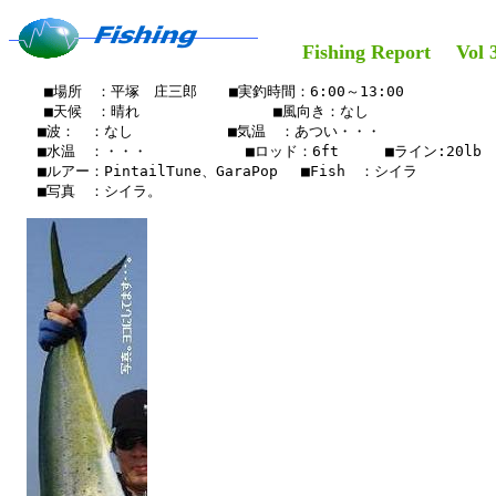
Fishing Report Vol 3
    ■場所　：平塚　庄三郎　  ■実釣時間：6:00～13:00　

    ■天候　：晴れ　　   　    　　■風向き：なし

　　■波：　：なし　　　　　 　■気温　：あつい・・・

　　■水温　：・・・　　　　   　■ロッド：6ft 　 　■ライン:20lb　リ
　　■ルアー：PintailTune、GaraPop　 ■Fish　：シイラ

　　■写真　：シイラ。
