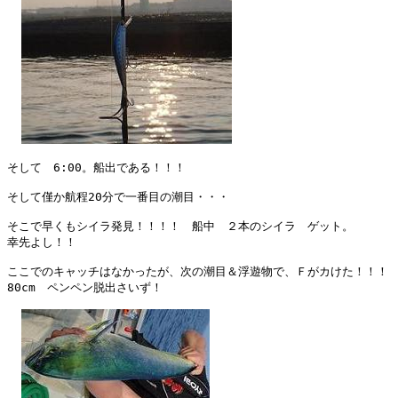
そして　6:00。船出である！！！

そして僅か航程20分で一番目の潮目・・・

そこで早くもシイラ発見！！！！　船中　２本のシイラ　ゲット。

幸先よし！！

ここでのキャッチはなかったが、次の潮目＆浮遊物で、Ｆがカけた！！！

80cm　ペンペン脱出さいず！
