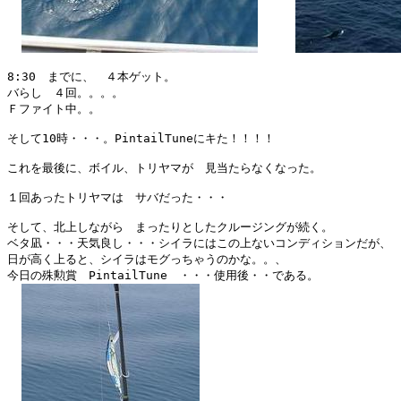
8:30　までに、　４本ゲット。

バらし　４回。。。。

Ｆファイト中。。

そして10時・・・。PintailTuneにキた！！！！

これを最後に、ボイル、トリヤマが　見当たらなくなった。

１回あったトリヤマは　サバだった・・・

そして、北上しながら　まったりとしたクルージングが続く。

ベタ凪・・・天気良し・・・シイラにはこの上ないコンディションだが、

日が高く上ると、シイラはモグっちゃうのかな。。、

今日の殊勲賞　PintailTune　・・・使用後・・である。
