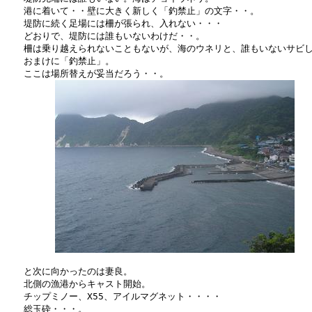
　　港に着いて・・壁に大きく新しく「釣禁止」の文字・・。

　　堤防に続く足場には柵が張られ、入れない・・・

　　どおりで、堤防には誰もいないわけだ・・。

　　柵は乗り越えられないこともないが、海のウネリと、誰もいないサビし
　　おまけに「釣禁止」。

　　ここは場所替えが妥当だろう・・。

　　と次に向かったのは妻良。

　　北側の漁港からキャスト開始。

　　チップミノー、X55、アイルマグネット・・・・

　　総玉砕・・・。
