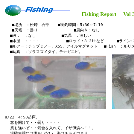
Fishing Report Vol 3
    ■場所　：松崎　石部　  ■実釣時間：5:30～7:10

    ■天候　：曇り　　   　    　　■風向き：なし

　　■波：　：なし　　　　　 　■気温　：涼しい

　　■水温　：・・・　　　　   　■ロッド：8.3ftなど 　 　■ライン:3
　　■ルアー：チップミノー、X55、アイルマグネット　 ■Fish　：ルリ
　　■写真　：ソラスズメダイ。テナガエビ。

 8/22　4:50起床。

　　窓を開けて・・曇り・・・・

　　風も強いぞ・・気合を入れて、イザ伊浜へ！！。

　　堤防先端には誰もいない。海はチョイウネリ。
