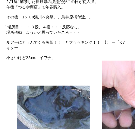
　2/16に解禁した長野県の渓流だがこの日が初入渓。

　午後「つるや商店」で年券購入。

　その後、16:00湯川へ突撃。。鳥井原橋付近。。

 1場所目・・・３投、４投・・・反応なし。

　場所移動しようかと思っていたころ・・・

　ルアーにカラんでくる魚影！！　とフッッキング！！　(;`ー´)o/￣￣￣￣~ 
　キター　　　　　　　

　小さいけど23cm　イワナ。
