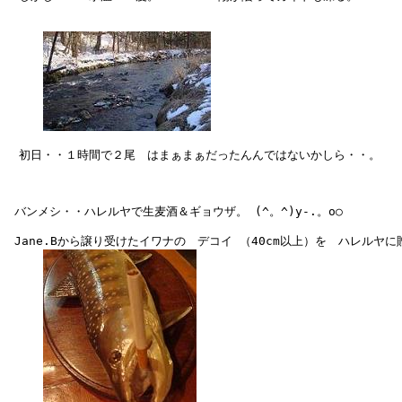
　初日・・１時間で２尾　はまぁまぁだったんんではないかしら・・。

 バンメシ・・ハレルヤで生麦酒＆ギョウザ。 (^。^)y-.。o○

 Jane.Bから譲り受けたイワナの　デコイ （40cm以上）を　ハレルヤに贈