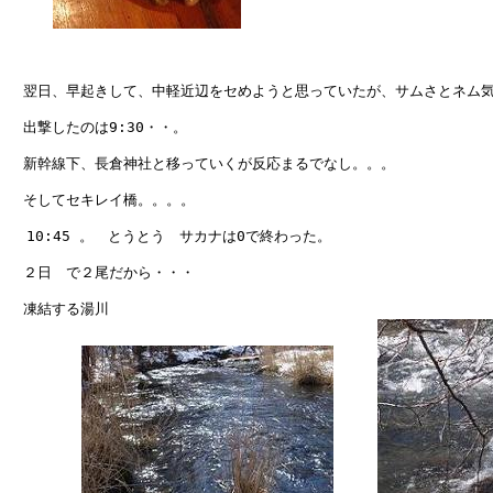
　翌日、早起きして、中軽近辺をセめようと思っていたが、サムさとネム気
　出撃したのは9:30・・。

　新幹線下、長倉神社と移っていくが反応まるでなし。。。

　そしてセキレイ橋。。。。

  10:45 。　とうとう　サカナは0で終わった。

　２日　で２尾だから・・・

　凍結する湯川
