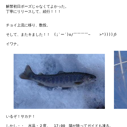
　解禁初日ボーズじゃなくてよかった。

　丁寧にリリースして、続行！！！

　チョイ上流に移り、数投。

　そして、またキました！！　(;`ー´)o/￣￣￣￣~    >°))))彡

　イワナ。

　いるぞ！サカナ！

　しかし・・　水温・２度。　17:00　陽が陰ってガイドも凍る。
