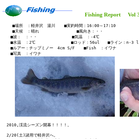
Fishing Report Vol 38
    ■場所　：軽井沢　湯川　  ■実釣時間：16:00～17:10

    ■天候　：晴れ　　   　    　　■風向き：・・

　　■波：　：・・　　　　　　　 　■気温　：-4℃

　　■水温　：2℃　　　　　　   　■ロッド：56ul　　■ライン：n-3 lb
　　■ルアー：チップミノー　4cm S/F　  ■Fish　：イワナ

　　■写真　：イワナ

　2010,渓流シーズン開幕！！！！。

　2/20(土)諸用で軽井沢へ。
