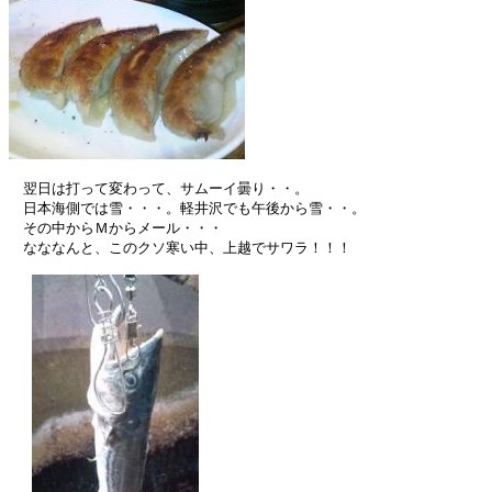
　翌日は打って変わって、サムーイ曇り・・。

　日本海側では雪・・・。軽井沢でも午後から雪・・。

　その中からＭからメール・・・

　なななんと、このクソ寒い中、上越でサワラ！！！
