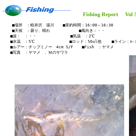
Fishing Report Vol 3
    ■場所　：軽井沢　湯川　  ■実釣時間：16:00～16:30

    ■天候　：曇り、晴れ   　    　　■風向き：・・

　　■波：　：・・　　　　　　　 　■気温　：2℃

　　■水温　：5℃　　　　　　   　■ロッド：56ul他 　　■ライン：n-3 
　　■ルアー：チップミノー　4cm S/F　  ■Fish　：ヤマメ

　　■写真　：ヤマメ　、Ｍのサワラ
