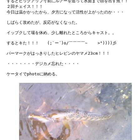
　するとピックアップ寸前にルアーを追って水面まで頭を出す魚！！

　２回チェイス！！！

　今日は温かかったから、夕方になって活性が上がったのか・・・

　しばらく攻めたが、反応がなくなった。

　イップクして場を休め、少し離れたところからキャスト。。

　するとキた！！！　　(;`ー´)o/￣￣￣￣~    >°))))彡

　パーマークがはっきりしたヒレピンのヤマメ23cm！！！

　・・・・・・・デジカメ忘れた・・・・

　ケータイでphotoに納める。
