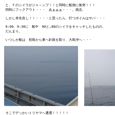
　と、Ｆのシイラがジャ～ンプ！！と同時に船側に衝突！！！

　同時にフックアウト・・・　あぁぁぁ・・・。残念。

　しかし幸先良し！！・・・・と思ったら、打つボイルはサバ・・・

　9:00、9:30に　船中　90と,80のシイラをキャッチしたものの、

　だんまり。

　いつしか船は　初島から東へ針路を取り、大島沖へ・・・

　そこでデっかいトリヤマへ遭遇！！！！！
