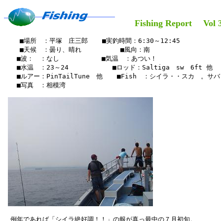
Fishing Report Vol 3
    ■場所　：平塚　庄三郎　  ■実釣時間：6:30～12:45

    ■天候　：曇り、晴れ 　    　　■風向：南

　　■波：　：なし　　　　　 　■気温　：あつい！　

　　■水温　：23～24　　　　   　■ロッド：Saltiga　sw　6ft 他  
　　■ルアー：PinTailTune　他　  ■Fish　：シイラ・・スカ　。サバ
　　■写真　：相模湾

　例年であれば「シイラ絶好調！！」の報が真っ最中の７月初旬。
