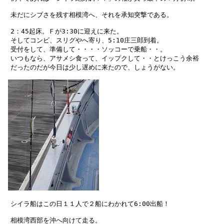
　未だにシブさを残す相模湾へ、それを承知突撃である。

　2：45起床。Ｆが3:30に迎えに来た。

　そしてコンビ、スリグやへ寄り、5:10庄三郎到着。

　受付をして、準備して・・・・ソッコーで乗船・・。

　いつもなら、アサメシ食って、イップクして・・とけっこう余裕

　だったのだが今日は少し遅めに来たので、しょうがない。

　シイラ船はこの日１１人で２船にわかれて6:00出船！

　相模湾西部を沖へ向けて走る。
