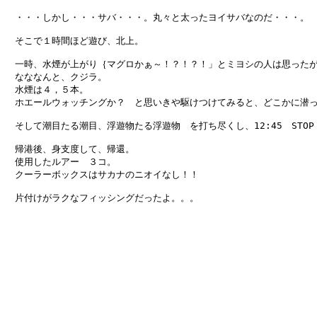
　・・・しかし・・・サバ・・・。丸々と太ったヨイサバなのだ・・・。

　そこで１時間ほど遊び、北上。

　一時、水煙が上がり｛マグロかぁ～！？！？！」とミヨシの人は思ったが
　なななんと、クジラ。

　水煙は４，５本。

　ホエールウォッチングか？　と思いきや駆けつけてみると、どこかに潜っ
　そして潮目たる潮目、浮遊物たる浮遊物　を打ち尽くし、12:45　STOP　F
　帰港後、身支度して、帰還。

　使用したルアー　３コ。

　クーラーボックスはサカナのニオイなし！！

　片付けがラクなフィッシングだったよ。。。
