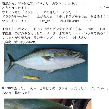
着底から、30m付近で、イキナリ「ガツン！」とキた！！

とうとうキた！！！！　　　　　　　　　　　　　　　　　　　　　(;`ー´)o/
オモイッキリ「セット！」　アわせた！　ノッた！！

ドラグがジージー！！　上がらねぇ！！少しドラグをキつめ、耐える！！！
ツっこむぅ～！！！！　　(＠_＠;)　これは捕らねば・・・・

１分くらいガマンし、じっくりポんピングで上げてくる。　20m・・10m・・
水面直下のアガキをカワして、リーダーまでキた・・・・ワラサである！！　(
Ｕちゃんがタモ入れ、ランディング！　やた！　少し大きい！

（自宅で計ったら56cm）

8：30であった。　ん～、ヒサビサの「ファイト」だった！　(^。^)y-.。o
もいっこ載せちゃえ。
