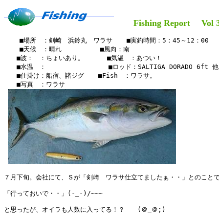
Fishing Report Vol 3
    ■場所　：剣崎　浜鈴丸　ワラサ　  ■実釣時間：5：45～12：00

    ■天候　：晴れ 　    　　■風向：南

　　■波：　：ちょいあり。　　 　■気温　：あつい！

　　■水温　：　　　　　　　   　■ロッド：SALTIGA DORADO 6ft 他
　　■仕掛け：船宿、諸ジグ　  ■Fish　：ワラサ。

　　■写真　：ワラサ

７月下旬。会社にて、Ｓが「剣崎　ワラサ仕立てましたぁ・・」とのことで
「行っておいで・・」(-_-)/~~~

と思ったが、オイラも人数に入ってる！？　　(＠_＠;)
