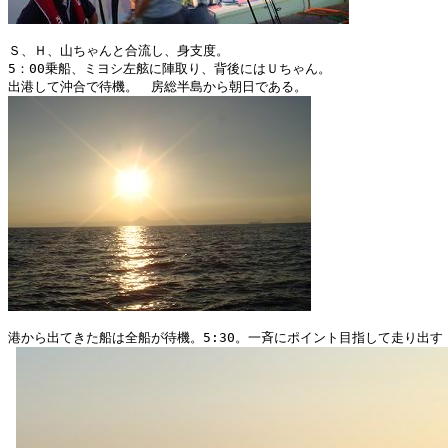
Ｓ、Ｈ、山ちゃんと合流し、身支度。

5：00乗船、ミヨシ左舷に陣取り、背後にはＵちゃん。

港から出てきた船は全船が待機。5:30。一斉にポイント目指して走り出す！