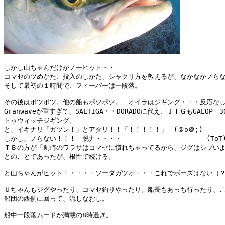
しかし山ちゃんだけがノーヒット・・

コマセのツめかた、投入のしかた、シャクリ方を教えるが、なかなかノらな
そして最初の１時間で、フィーバーは一段落。

その後はポツポツ。他の船もポツポツ。　オイラはジギング・・・反応なし
Granwaveが重すぎて、SALTIGA・・DORADOに代え、ＪＩＧもGALOP　3
トゥウィッチジギング。

と、イキナリ「ガツン！」とアタリ！！「！！！！！」　(＠o＠;)

しかし、ノらない！！！　脱力・・・・　　　　　　　　　　　　　(ToT)/
ＴＢの方が「剣崎のワラサはコマセに慣れちゃってるから、ジグはシブいよ
とのことであったが、根性で続ける。

と山ちゃんがヒット！・・・・ソーダガツオ・・・これでボーズはない（？
Ｕちゃんもジグやったり、コマセ釣りやったり。船長もあっち行ったり、こ
船団の西側に回って、流しなおし。

船中一段落ムードが満載の8時過ぎ。
