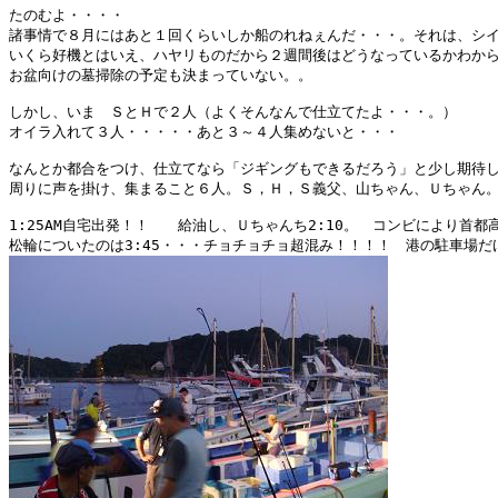
たのむよ・・・・

諸事情で８月にはあと１回くらいしか船のれねぇんだ・・・。それは、シイ
いくら好機とはいえ、ハヤリものだから２週間後はどうなっているかわから
お盆向けの墓掃除の予定も決まっていない。。

しかし、いま　ＳとＨで２人（よくそんなんで仕立てたよ・・・。）

オイラ入れて３人・・・・・あと３～４人集めないと・・・

なんとか都合をつけ、仕立てなら「ジギングもできるだろう」と少し期待し
周りに声を掛け、集まること６人。Ｓ，Ｈ，Ｓ義父、山ちゃん、Ｕちゃん。
1:25AM自宅出発！！　　給油し、Ｕちゃんち2:10。　コンビにより首都高