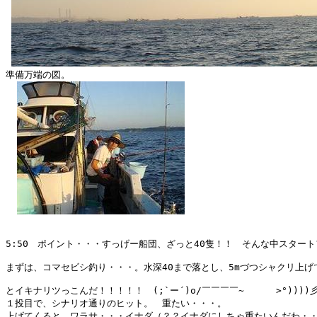
準備万端の図。

5:50　ポイント・・・すっげー船団、ざっと40隻！！　そんな中スタート
まずは、コマセビシ釣り・・・。水深40まで落とし、5mづつシャクリ上げて
とイキナリツっこんだ！！！！！　(;`ー´)o/￣￣￣￣~   　 >°))))彡
１投目で、シナリオ通りのヒット。　重たい・・・。

上げてくると、ワラサ・・・イナダ（？？イナダにしちゃ重たいんだわ・・