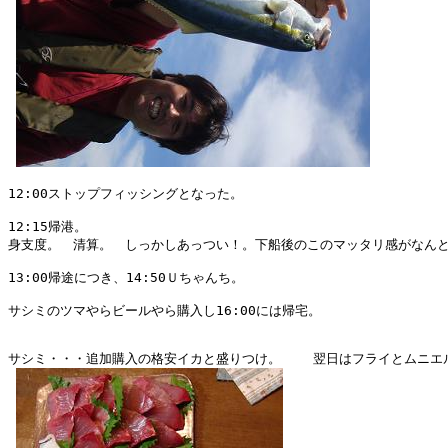
12:00ストップフィッシングとなった。

12:15帰港。

身支度。　清算。　しっかしあっつい！。下船後のこのマッタリ感がなんと
13:00帰途につき、14:50Ｕちゃんち。

サシミのツマやらビールやら購入し16:00には帰宅。

サシミ・・・追加購入の格安イカと盛りつけ。    翌日はフライとムニエル