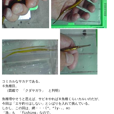
コミカルなサカナである。

６魚種目。

　（図鑑で　「クダヤガラ」　と判明）

魚種増やそうと思えば、サビキやれば８魚種くらいカルいのだが、

今回は「エサ釣りはしない」とシばりを入れて挑んでいる。

しかし、この回は、網・・・(^。^)y-.。o○

「漁」も　「fishing」なので。
