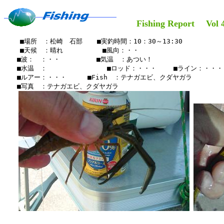
Fishing Report Vol 4
    ■場所　：松崎　石部　  ■実釣時間：10：30～13:30

    ■天候　：晴れ 　    　　■風向：・・

　　■波：　：・・　　　　 　■気温　：あつい！

　　■水温　：　　　　　　　  　■ロッド：・・・ 　　■ライン：・・・

　　■ルアー：・・・　　  ■Fish　：テナガエビ、クダヤガラ

　　■写真　：テナガエビ、クダヤガラ
