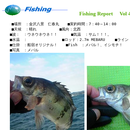
Fishing Report Vol 4
    ■場所　：金沢八景　仁春丸　  ■実釣時間：7：40～14：00

    ■天候　：晴れ 　    　　■風向：北西

　　■波：　：ウネウネウネ！！　　 　■気温　：サム！！！。

　　■水温　：　　　　　　　  　■ロッド：2.7m MEBARU 　　■ライン：2
　　■仕掛　：船宿オリジナル！　  ■Fish　：メバル！、イシモチ！

　　■写真　：メバル
