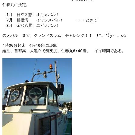
仁春丸に決定。

　1月　日立久慈　オキメバル！

　2月　相模湾　　イワシメバル！　 　・・・ときて

　3月　金沢八景　エビメバル！　

のメバル　３大　グランドスラム　チャレンジ！！　(^。^)y-.。o○

4時00分起床、4時40分に出発。

給油、首都高、大黒Ｐで身支度。仁春丸6:40着。　イイ時間である。
