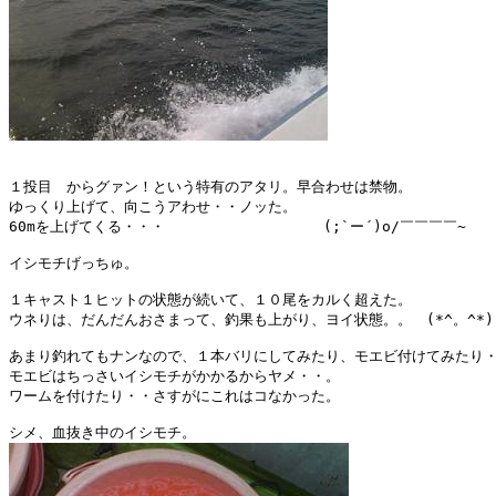
１投目　からグァン！という特有のアタリ。早合わせは禁物。

ゆっくり上げて、向こうアわせ・・ノッた。

60mを上げてくる・・・　　　　　　　　　　　(;`ー´)o/￣￣￣￣~    >
イシモチげっちゅ。

１キャスト１ヒットの状態が続いて、１０尾をカルく超えた。

ウネりは、だんだんおさまって、釣果も上がり、ヨイ状態。。　(*^。^*)

あまり釣れてもナンなので、１本バリにしてみたり、モエビ付けてみたり・
モエビはちっさいイシモチがかかるからヤメ・・。

ワームを付けたり・・さすがにこれはコなかった。
