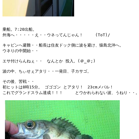
乗船。7:20出船。

外海へ・・・・・え・・ウネってんじゃん！　　　(ToT)/

キャビンへ避難・・船長は住友ドック側に波を避け、猿島北沖へ。

ウネりの中開始・・

エサ付けらんねぇ・・　なんとか 投入。(＠_＠;)

波の中、ちぃせぇアタリ・・一発目、子カサゴ。

その後、苦戦・・

初ヒットは8時15分。 ゴゴゴン とアタリ！　23cmメバル！

これでグランドスラム達成！！！　　　とウかれられない波、うねり・・。