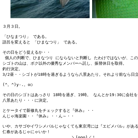
３月３日。

「ひなまつり」 である。

語呂を変えると 「ひまなつり」 である。

その日をどう捉えるか・・

 個人の判断で、ひまなつり にならないと判断し たわけではないが、この
シゴトの山は、ボク以外の優秀なメンバーへ託し、振替休日を取得。

釣行決定。

3/2昼・・シゴトが18時を過ぎるようなら八景あたり。それより前なら日立
(^。^)y-.。o○

その日のシゴトはあっさり 18時を過ぎ、19時。 なんとか19:30に会社を
八景あたり・・・に決定。

とケータイで新修丸をチェックすると『休み』・・

んじゃ海楽園・・『休み』・・ん～・・

いや、カサゴやイワシメバルじゃなくても東京湾には『エビメバル』がある
仁春があるじゃにゃいか！

                            ＼(◎o◎)／！
