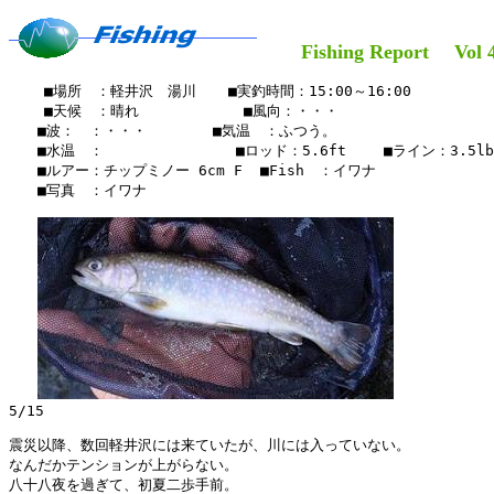
Fishing Report Vol 4
    ■場所　：軽井沢　湯川　  ■実釣時間：15:00～16:00

    ■天候　：晴れ  　     　　■風向：・・・

　　■波：　：・・・　　　　 ■気温　：ふつう。

　　■水温　：　　　　　　　  　■ロッド：5.6ft 　　■ライン：3.5lb 
　　■ルアー：チップミノー 6cm F  ■Fish　：イワナ

　　■写真　：イワナ

5/15

震災以降、数回軽井沢には来ていたが、川には入っていない。

なんだかテンションが上がらない。

八十八夜を過ぎて、初夏二歩手前。
