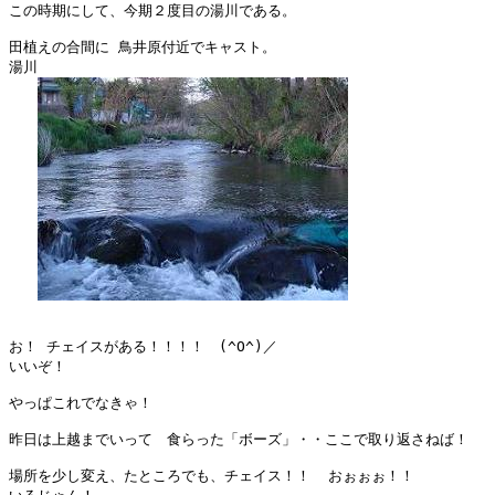
この時期にして、今期２度目の湯川である。

田植えの合間に 鳥井原付近でキャスト。

湯川

お！ チェイスがある！！！！　(^O^)／

いいぞ！

やっぱこれでなきゃ！

昨日は上越までいって　食らった「ボーズ」・・ここで取り返さねば！

場所を少し変え、たところでも、チェイス！！  おぉぉぉ！！
