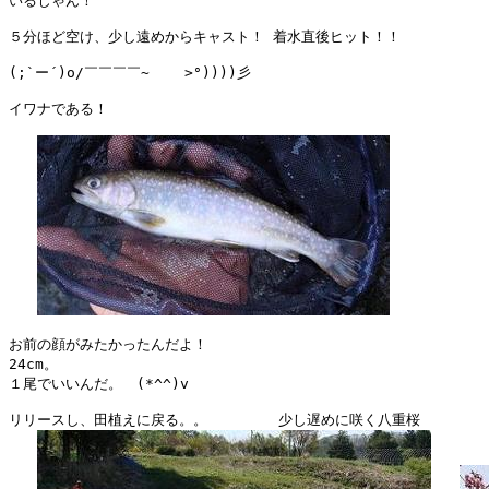
いるじゃん！

５分ほど空け、少し遠めからキャスト！ 着水直後ヒット！！ 

(;`ー´)o/￣￣￣￣~    >°))))彡

イワナである！

お前の顔がみたかったんだよ！

24cm。

１尾でいいんだ。　(*^^)v

リリースし、田植えに戻る。。　　　　　少し遅めに咲く八重桜
