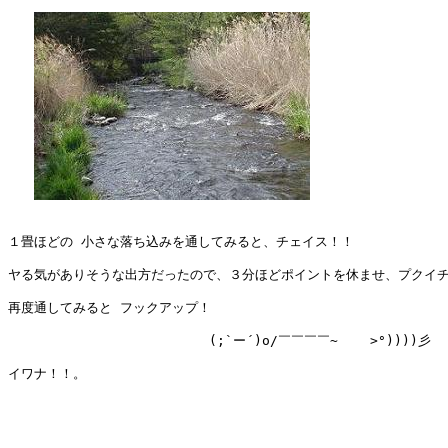
１畳ほどの 小さな落ち込みを通してみると、チェイス！！

ヤる気がありそうな出方だったので、３分ほどポイントを休ませ、プクイチ　(^
再度通してみると フックアップ！

　　　　　　　　　　　　　    (;`ー´)o/￣￣￣￣~    >°))))彡

イワナ！！。
