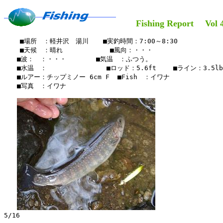
Fishing Report Vol 4
    ■場所　：軽井沢　湯川　  ■実釣時間：7:00～8:30

    ■天候　：晴れ  　     　　■風向：・・・

　　■波：　：・・・　　　　 ■気温　：ふつう。

　　■水温　：　　　　　　　  　■ロッド：5.6ft 　　■ライン：3.5lb 
　　■ルアー：チップミノー 6cm F  ■Fish　：イワナ

　　■写真　：イワナ

5/16
