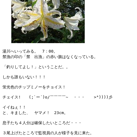
湯川へいってみる。　7：00。

禁漁の印の「禁　出漁」の赤い旗はなくなっている。

「釣りしてよし！」ということだ。。

しかも誰もいない！！！

蛍光色のチップミノーをチョイス！

チェイス!　　(;`ー´)o/￣￣￣￣~  ・・・　  >°))))彡

イイねぇ！！

と、キました、　ヤマメ！　23cm。

息子たち４人分は確保したいところだ・・・

３尾上げたところで監視員の人が様子を見に来た。
