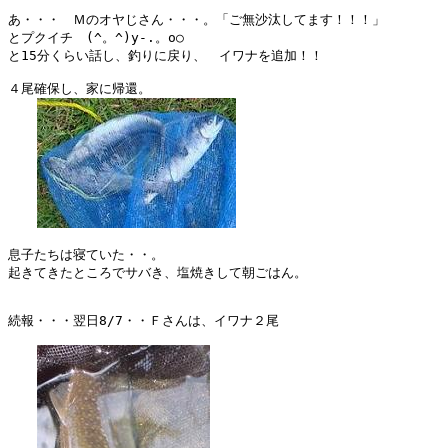
あ・・・　Ｍのオヤじさん・・・。「ご無沙汰してます！！！」

とプクイチ　(^。^)y-.。o○

と15分くらい話し、釣りに戻り、　イワナを追加！！

４尾確保し、家に帰還。

息子たちは寝ていた・・。

起きてきたところでサバき、塩焼きして朝ごはん。

続報・・・翌日8/7・・Ｆさんは、イワナ２尾
