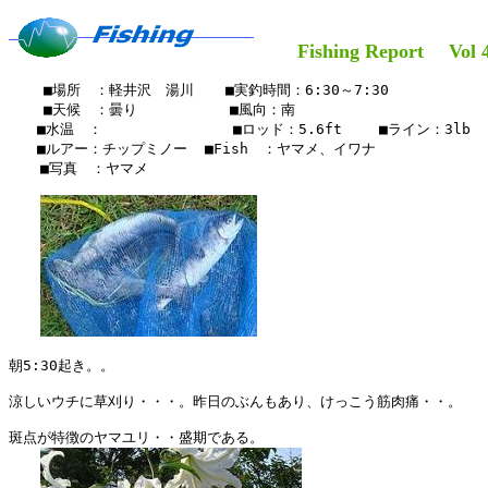
Fishing Report Vol 4
    ■場所　：軽井沢　湯川　  ■実釣時間：6:30～7:30

    ■天候　：曇り         　■風向：南

　　■水温　：　　　　　　　  　■ロッド：5.6ft 　　■ライン：3lb

　　■ルアー：チップミノー  ■Fish　：ヤマメ、イワナ

  　■写真　：ヤマメ　　

朝5:30起き。。

涼しいウチに草刈り・・・。昨日のぶんもあり、けっこう筋肉痛・・。

斑点が特徴のヤマユリ・・盛期である。
