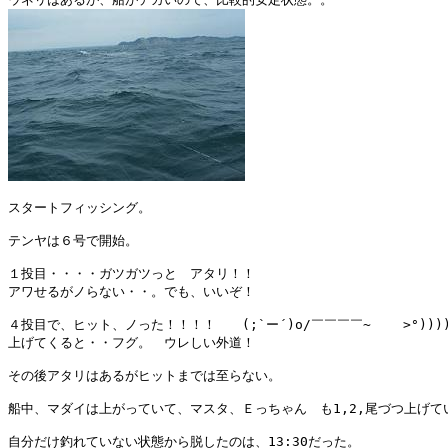
スタートフィッシング。

テンヤは６号で開始。

１投目・・・・ガツガツっと　アタリ！！

アワせるがノらない・・。でも、いいぞ！

４投目で、ヒット、ノった！！！！　　(;`ー´)o/￣￣￣￣~    >°))))
上げてくると・・フグ。　ウレしい外道！

その後アタリはあるがヒットまでは至らない。

船中、マダイは上がっていて、マスタ、Ｅっちゃん　も1,2,尾づつ上げてい
自分だけ釣れていない状態から脱したのは、13:30だった。
