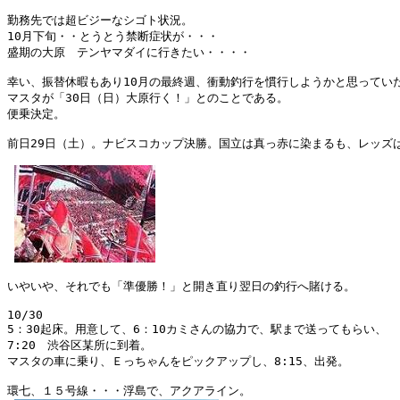
勤務先では超ビジーなシゴト状況。

10月下旬・・とうとう禁断症状が・・・

盛期の大原　テンヤマダイに行きたい・・・・

幸い、振替休暇もあり10月の最終週、衝動釣行を慣行しようかと思っていた
マスタが「30日（日）大原行く！」とのことである。

便乗決定。

前日29日（土）。ナビスコカップ決勝。国立は真っ赤に染まるも、レッズは
いやいや、それでも「準優勝！」と開き直り翌日の釣行へ賭ける。

10/30

5：30起床。用意して、6：10カミさんの協力で、駅まで送ってもらい、

7:20　渋谷区某所に到着。

マスタの車に乗り、Ｅっちゃんをピックアップし、8:15、出発。

環七、１５号線・・・浮島で、アクアライン。
