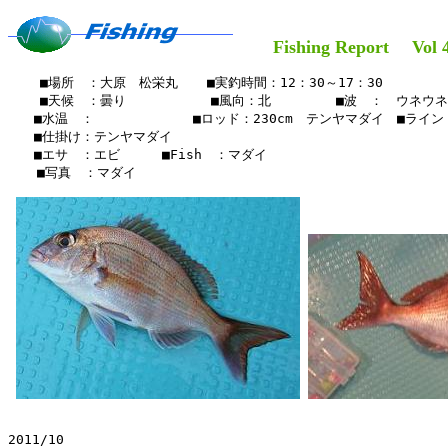
Fishing Report Vol 42
    ■場所　：大原　松栄丸　  ■実釣時間：12：30～17：30

    ■天候　：曇り         　■風向：北　　　　　■波　：　ウネウネ
　　■水温　：　　　　　　 　■ロッド：230cm　テンヤマダイ　■ライン：0
　　■仕掛け：テンヤマダイ

　　■エサ　：エビ　　  ■Fish　：マダイ

  　■写真　：マダイ　　

2011/10
