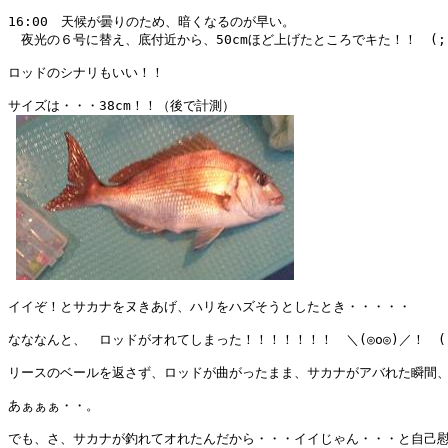
16:00　天候が曇りのため、暗くなるのが早い。

　夜光の６号に替え、底付近から、50cmほど上げたところでキた！！　(;`ー´)
ロッドのシナリもいい！！

サイズは・・・38cm！！（後で計測）

イイぞ！とサカナをヌきあげ、ハリをハズそうとしたとき・・・・・

なななんと、　ロッドがオれてしまった！！！！！！！　＼(◎o◎)／！　(；
リースのベールを返さず、ロッドが曲がったまま、サカナがアバれた瞬間、
あぁぁぁ・・。

でも、さ、サカナが釣れてオれたんだから・・・イイじゃん・・・と自己慰