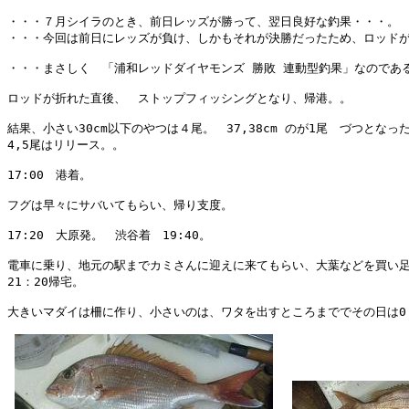
・・・７月シイラのとき、前日レッズが勝って、翌日良好な釣果・・・。

・・・今回は前日にレッズが負け、しかもそれが決勝だったため、ロッドが
・・・まさしく　「浦和レッドダイヤモンズ 勝敗 連動型釣果」なのである
ロッドが折れた直後、　ストップフィッシングとなり、帰港。。

結果、小さい30cm以下のやつは４尾。　37,38cm のが1尾　づつとなった
4,5尾はリリース。。

17:00　港着。

フグは早々にサバいてもらい、帰り支度。

17:20　大原発。　渋谷着　19:40。

電車に乗り、地元の駅までカミさんに迎えに来てもらい、大葉などを買い足
21：20帰宅。

大きいマダイは柵に作り、小さいのは、ワタを出すところまででその日は0: