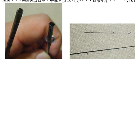
ああ・・・来週末はロッドを修理しにいくか・・・直るかな・・　　(;ToT)