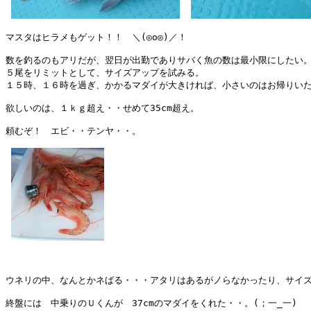
マスタはヒラメもゲット！！　＼(◎o◎)／！

数を釣るのもアリだが、翌日が出勤でありサバく魚の数は最小限にしたい。
５尾をリミットとして、サイズアップを試みる。

１５時、１６時を過ぎ、かかるマダイが大きければ、小さいのはお帰りいた
欲しいのは、１ｋｇ超え・・せめて35cm超え。

頼むぞ！　エビ・・テンヤ・・。

ウネリの中、なんとかネばる・・・アタリはあるがノらなかったり、サイズ
終盤には　中乗りのＵくんが　37cmのマダイをくれた・・。(；一_一)
