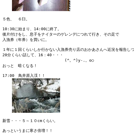
５色、　６臼。

10:30に始まり、14:00に終了。

後片付けをし、息子をナイターのゲレンデにつれて行き、その足で

入漁券（年券）を買いに。

１年に１回くらいしか行かない入漁券売り店のおかあさんへ近況を報告しつ
20分くらい話して、16：40・・・

　　　　　　　　　　　　　　　　(^。^)y-.。o○

おっと　暗くなる！

17:00　鳥井原入渓！！

新雪・・・５～１０cmくらい。

あっというまに寒さ倍増！！
