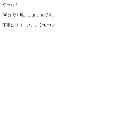
やった！

30分で１尾、まぁまぁです。

丁寧にリリース。。(^O^)／
