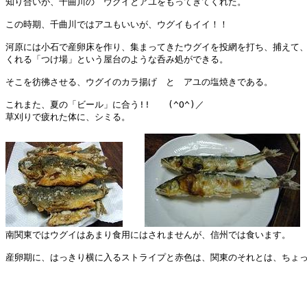
知り合いが、千曲川の　ウグイとアユをもってきてくれた。

この時期、千曲川ではアユもいいが、ウグイもイイ！！

河原には小石で産卵床を作り、集まってきたウグイを投網を打ち、捕えて、
くれる「つけ場」という屋台のような呑み処ができる。

そこを彷彿させる、ウグイのカラ揚げ　と　アユの塩焼きである。

これまた、夏の「ビール」に合う!!　　(^O^)／

草刈りで疲れた体に、シミる。

南関東ではウグイはあまり食用にはされませんが、信州では食います。

産卵期に、はっきり横に入るストライプと赤色は、関東のそれとは、ちょっ