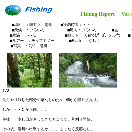
Fishing Report Vol 
    ■場所　：軽井沢　湯川　  ■実釣時間：・・・

    ■天候　：いろいろ        　■風向：いろいろ　　　　■波　：・・
　　■水温　：--℃　　　　　　 　■ロッド： Cardif ul 5.6ft　　■ラ
　　■ルアー　：チップミノー　　   ■Fish　：なし！

  　■写真　：7/8　湯川　

7/8

先月やり残した部分の草刈りのため 朝から軽井沢入り。

しかし・・朝から雨。。。

午後・・少し日がさしてきたところで、草刈り開始。

その後、湯川へ出撃するが。。。まったく反応なし。
