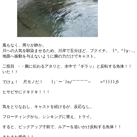
風もなく、周りが静か。

川への人気を馴染ませるため、川岸で五分ほど、プクイチ。 (^。^)y-.。o
地面へ振動を与えないように腕の力だけでキャスト。

二投目 ・・腕に伝わるアタリと、水中で『ギラッ』と反転する魚体！！

いた！！

でけぇ！  尺モノだ！　　(;`ー´)o/￣￣￣￣~    >°))))彡

ヒサビサにドキドキ！！！

気をとりなおし、キャストを続けるが、反応なし。

フローティングから、シンキングに替え、トライ。

すると、ピックアップ寸前で、ルアーを追いかけ反転する魚体！！

またまた残念！！
