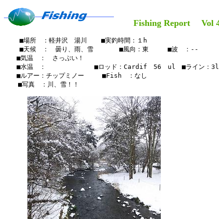
Fishing Report Vol 4
    ■場所　：軽井沢　湯川　  ■実釣時間：１h

    ■天候　：　曇り、雨、雪     　■風向：東　　　■波　：--

　　■気温　：　さっぶい！

　　■水温　：　　　　　　 　■ロッド：Cardif　56　ul　■ライン：3lb
　　■ルアー：チップミノー　   ■Fish　：なし

  　■写真　：川、雪！！
