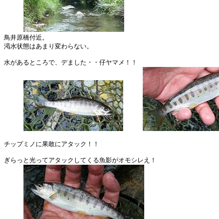
鳥井原橋付近。

渇水状態はあまり変わらない。

水があるところで、デました・・仔ヤマメ！！

チップミノに果敢にアタック！！

ぎらっと光ってアタックしてくる魚影がオモシレえ！
