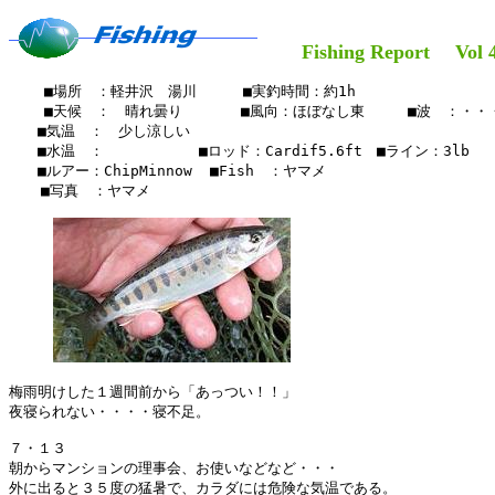
Fishing Report Vol 4
    ■場所　：軽井沢　湯川　　  ■実釣時間：約1h

    ■天候　：　晴れ曇り     　■風向：ほぼなし東　　　■波　：・・・
　　■気温　：　少し涼しい

　　■水温　：　　　　　 　■ロッド：Cardif5.6ft　■ライン：3lb

　　■ルアー：ChipMinnow  ■Fish　：ヤマメ

  　■写真　：ヤマメ

梅雨明けした１週間前から「あっつい！！」

夜寝られない・・・・寝不足。

７・１３

朝からマンションの理事会、お使いなどなど・・・

外に出ると３５度の猛暑で、カラダには危険な気温である。
