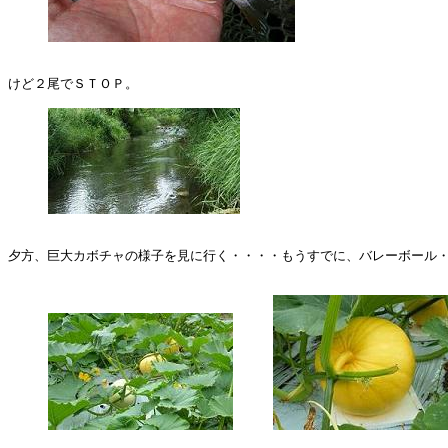
けど２尾でＳＴＯＰ。

夕方、巨大カボチャの様子を見に行く・・・・もうすでに、バレーボール・