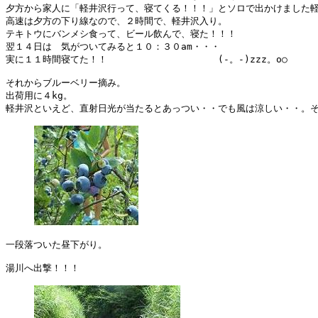
夕方から家人に「軽井沢行って、寝てくる！！！」とソロで出かけました軽
高速は夕方の下り線なので、２時間で、軽井沢入り。

テキトウにバンメシ食って、ビール飲んで、寝た！！！

翌１４日は　気がついてみると１０：３０am・・・

実に１１時間寝てた！！　　　　　　　　　　　　(-。-)zzz。o○

それからブルーベリー摘み。

出荷用に４kg。

軽井沢といえど、直射日光が当たるとあっつい・・でも風は涼しい・・。そ
一段落ついた昼下がり。

湯川へ出撃！！！
