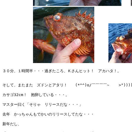
３０分、１時間半・・・過ぎたころ、Ｋさんヒット！　アカハタ！。

そして、またまた　ズドンとアタリ！　　(*^^)o/￣￣￣￣~    >°))))
カサゴ32cm！　抱卵している・・・。　

マスター曰く「そりゃ　リリースだな・・・」

去年　かっちゃんもでかいのリリースしてたな・・・

新年だし、
