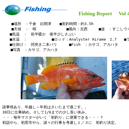
Fishing Report Vol 4
    ■場所　：千倉　白間津　  ■実釣時間：約3.5h

    ■天候　：　晴　　　　     　■風向：北西　　　■波　：すこしウネ
　　■気温　：　前半暖か　後半少しさぶい

　　■水温　：　　　　　 　■ロッド：Analyster Hirame　2.7　　■ラ
　　■仕掛け：　同突き二本バリ　　  ■Fish　：カサゴ、アカハタ

  　■写真　：カサゴ、アカハタ

諸事情あり、年越し～年初はさいたまで過ごす。。

30日に仕事納め。そして1/6までの少し長い休み。

・・・毎年マスターがいく「初釣り」に便乗できる・・・？

初詣やら、初窯市やら、諸々の行事を考慮し１／３に　初釣り決定。
