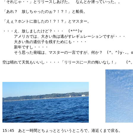
「それじゃ・・」とリリースしあげた。　なんとか潜っていった。。

「あれ？　放しちゃったのぉ？！？！」と船長。

「えぇ？ホントに放したの！？！？」とマスター。

・・・え、放しましたけど？・・・　(*^^)v

　　　アメリカでは、大きい魚は逃がすレギュレーションですが・・・

　　　大きい魚の遺伝子を残すためにも・・・・

　　　新年ですし・・・・

　　　そう思った発端は、マスターの一言ですが、何か？　(^。^)y-.。o○
空は晴れて天気もいいし・・・・「リリースに一片の悔いなし！」　　(^。^)
15:45　あと一時間とちょっととういうところで、港近くまで戻る。
