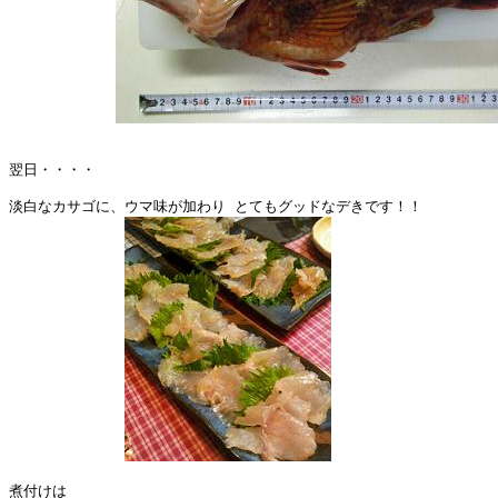
翌日・・・・

淡白なカサゴに、ウマ味が加わり とてもグッドなデきです！！

煮付けは
