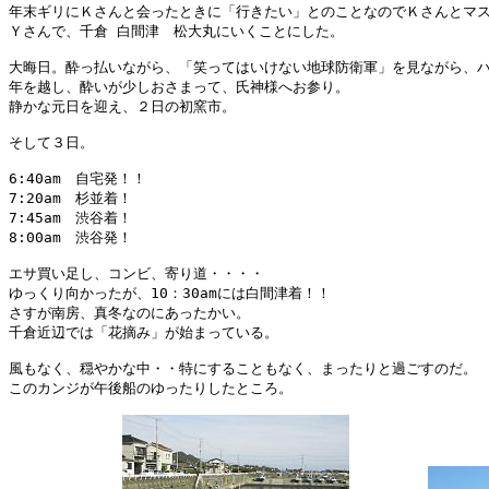
年末ギリにＫさんと会ったときに「行きたい」とのことなのでＫさんとマス
Ｙさんで、千倉 白間津　松大丸にいくことにした。

大晦日。酔っ払いながら、「笑ってはいけない地球防衛軍」を見ながら、ハ
年を越し、酔いが少しおさまって、氏神様へお参り。

静かな元日を迎え、２日の初窯市。

そして３日。

6:40am　自宅発！！

7:20am　杉並着！

7:45am　渋谷着！

8:00am　渋谷発！

エサ買い足し、コンビ、寄り道・・・・

ゆっくり向かったが、10：30amには白間津着！！

さすが南房、真冬なのにあったかい。

千倉近辺では「花摘み」が始まっている。

風もなく、穏やかな中・・特にすることもなく、まったりと過ごすのだ。　　(^
このカンジが午後船のゆったりしたところ。
