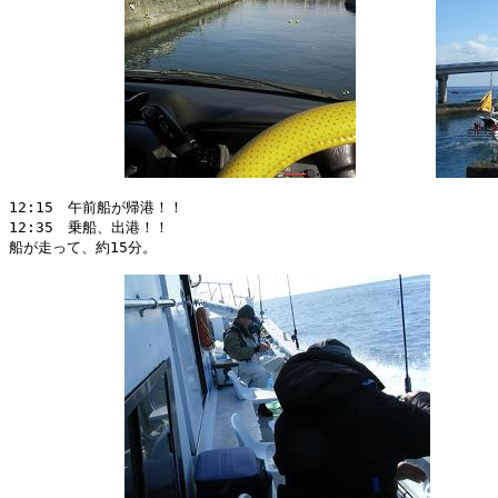
12:15　午前船が帰港！！

12:35　乗船、出港！！

船が走って、約15分。
