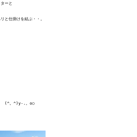
ターと

リと仕掛けを結ぶ・・。

。^)y-.。o○
