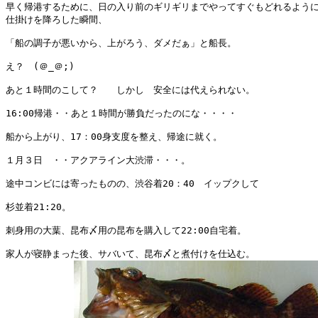
早く帰港するために、日の入り前のギリギリまでやってすぐもどれるように
仕掛けを降ろした瞬間、

「船の調子が悪いから、上がろう、ダメだぁ」と船長。

え？　(＠_＠;)

あと１時間のこして？　　しかし　安全には代えられない。

16:00帰港・・あと１時間が勝負だったのにな・・・・

船から上がり、17：00身支度を整え、帰途に就く。

１月３日　・・アクアライン大渋滞・・・。

途中コンビには寄ったものの、渋谷着20：40　イップクして

杉並着21:20。

刺身用の大葉、昆布〆用の昆布を購入して22:00自宅着。

家人が寝静まった後、サバいて、昆布〆と煮付けを仕込む。
