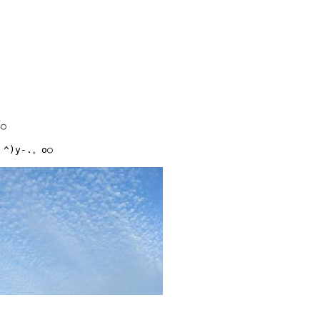


y-.。o○
