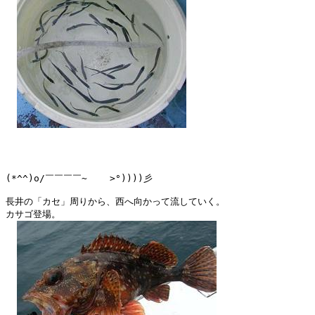
(*^^)o/￣￣￣￣~    >°))))彡

長井の「カセ」周りから、西へ向かって流していく。

カサゴ登場。
