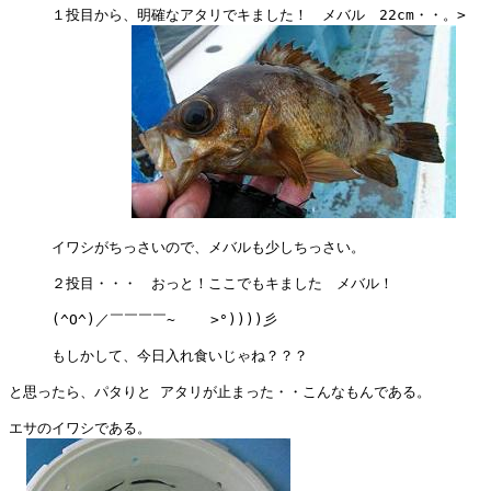
　　　１投目から、明確なアタリでキました！　メバル　22cm・・。>

　　　イワシがちっさいので、メバルも少しちっさい。

　　　２投目・・・　おっと！ここでもキました　メバル！

　　　(^O^)／￣￣￣￣~    >°))))彡

　　　もしかして、今日入れ食いじゃね？？？

と思ったら、パタりと アタリが止まった・・こんなもんである。

エサのイワシである。
