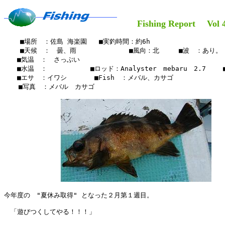
Fishing Report Vol 4
    ■場所　：佐島 海楽園   ■実釣時間：約6h

    ■天候　：　曇、雨　　　　     　■風向：北　　　■波　：あり。

　　■気温　：　さっぶい

　　■水温　：　　　　　 　■ロッド：Analyster　mebaru　2.7 　　■
　　■エサ　：イワシ　　　  ■Fish　：メバル、カサゴ

  　■写真　：メバル　カサゴ

今年度の　"夏休み取得" となった２月第１週目。

　「遊びつくしてやる！！！」
