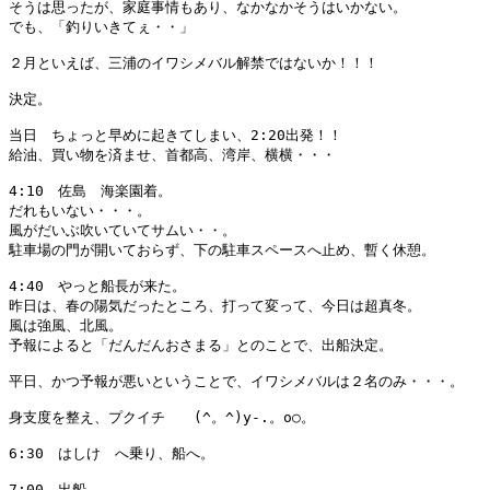
そうは思ったが、家庭事情もあり、なかなかそうはいかない。

でも、「釣りいきてぇ・・」

２月といえば、三浦のイワシメバル解禁ではないか！！！

決定。

当日　ちょっと早めに起きてしまい、2:20出発！！

給油、買い物を済ませ、首都高、湾岸、横横・・・

4:10　佐島　海楽園着。　

だれもいない・・・。

風がだいぶ吹いていてサムい・・。

駐車場の門が開いておらず、下の駐車スペースへ止め、暫く休憩。

4:40　やっと船長が来た。

昨日は、春の陽気だったところ、打って変って、今日は超真冬。

風は強風、北風。

予報によると「だんだんおさまる」とのことで、出船決定。

平日、かつ予報が悪いということで、イワシメバルは２名のみ・・・。

身支度を整え、プクイチ　　(^。^)y-.。o○。

6:30　はしけ　へ乗り、船へ。

7:00　出船。
