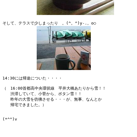
そして、テラスで少しまったり　。(^。^)y-.。o○

14:30には帰途についた・・・・

（　16:00首都高中央環状線　平井大橋あたりから雪！！

　　渋滞していて、小菅から、ボタン雪！！

　　昨年の大雪を彷彿させる・・・が、無事、なんとか

　　帰宅できました。）　

(*^^)v
