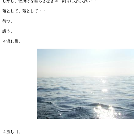
しかし、仕掛けを垂らさなきゃ、釣りにならない・・

落として、落として・・

待つ。

誘う。

４流し目。

４流し目。
