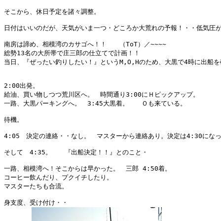
そこから、休日予定を諸々調整。

日付はいいのだが、天気がいま一つ・どころか大荒れの予報！・・低気圧が本
南房は諦め、相模湾のカサゴへ！！　　（ToT）／~~~~

総勢13名の大所帯で庄三郎の仕立てで計画！！

当日、『ぜったい釣りしたい！』というM,O,Hのため、大黒で4時に出船
2:00出発。

給油、買い物しつつ荒川区へ。　時間通り3:00にＨピックアップ。

一路、大黒パーキングへ。　3:45大黒着。　　Ｏも来ている。

待機。

4:05　決定の連絡・・なし。　マスターから連絡あり。決定は4:30になっ
そして　4:35。　　『出船決定！！』とのこと・

一路、相模湾へ！そこからは早かった。　三郎 4:50着。

コーヒー飲んだり、プクイチしたり。

マスターたちも合流。

身支度、受け付け・・
