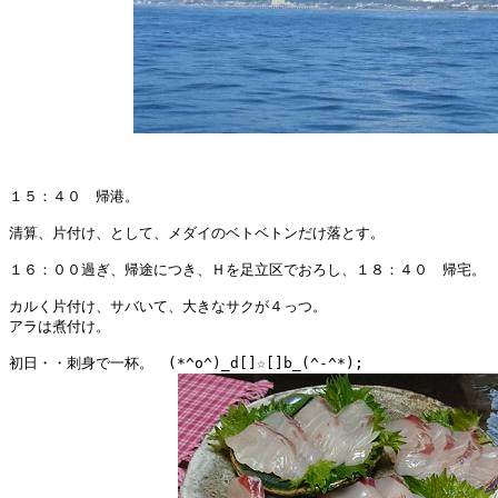
１５：４０　帰港。

清算、片付け、として、メダイのベトベトンだけ落とす。

１６：００過ぎ、帰途につき、Ｈを足立区でおろし、１８：４０　帰宅。

カルく片付け、サバいて、大きなサクが４っつ。

アラは煮付け。

初日・・刺身で一杯。　(*^o^)_d[]☆[]b_(^-^*); 
