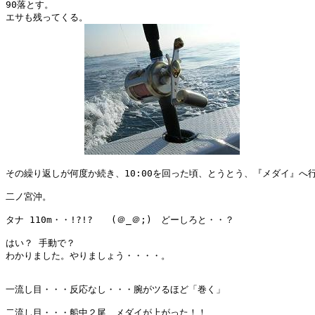
90落とす。

エサも残ってくる。

その繰り返しが何度か続き、10:00を回った頃、とうとう、『メダイ』へ行
二ノ宮沖。

タナ 110m・・!?!?　　(＠_＠;)　どーしろと・・？

はい？ 手動で？

わかりました。やりましょう・・・・。

一流し目・・・反応なし・・・腕がツるほど「巻く」

二流し目・・・船中２尾　メダイが上がった！！
