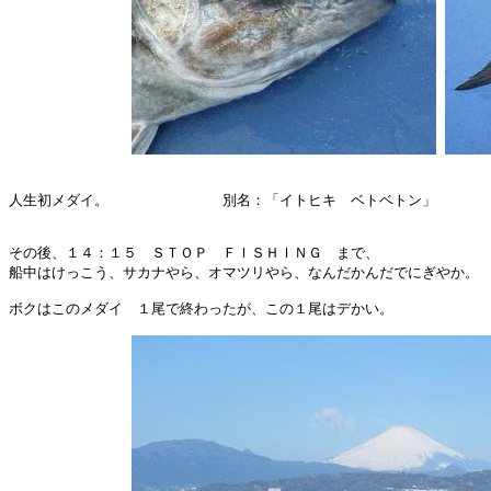
人生初メダイ。　　　　　　　　別名：「イトヒキ　ベトベトン」　　　

その後、１４：１５　ＳＴＯＰ　ＦＩＳＨＩＮＧ　まで、

船中はけっこう、サカナやら、オマツリやら、なんだかんだでにぎやか。

ボクはこのメダイ　１尾で終わったが、この１尾はデかい。
