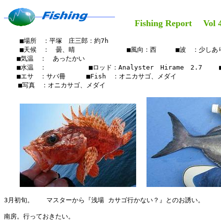
Fishing Report Vol 4
    ■場所　：平塚　庄三郎：約7h

    ■天候　：　曇、晴　　　　     　■風向：西　　　■波　：少しあり
　　■気温　：　あったかい

　　■水温　：　　　　　 　■ロッド：Analyster　Hirame　2.7 　　■
　　■エサ　：サバ冊　　  ■Fish　：オニカサゴ、メダイ

  　■写真　：オニカサゴ、メダイ

3月初旬。　　マスターから『浅場 カサゴ行かない？』とのお誘い。

南房。行っておきたい。
