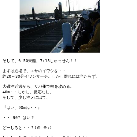
そして、6:50乗船。7:15しゅっせん！！

まずは近場で、エサのイワシを・・

約20～30分イワシサーチ。しかし群れには当たらず。

大磯沖近辺から、サバ冊で根を攻める。

40m・・しかし、反応なし。

そして、少し沖メに出て、

『はい、90mね・・』

・・ 90? はい？

どーしろと・・？(＠_＠;)
