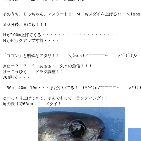
そのうち、Ｅっちゃん、マスターもＯ、Ｍ　もメダイを上げる!!　＼(◎o◎)
３０分後、Ｈにも！！！

Ｈが100m上げてくる・・・・・・・・・・・・・・・・・・・

Ｈがピックアップ寸前・・・・

「ゴゴン」と明確なアタリ！！　　＼(◎o◎)／￣￣￣￣~    >°))))彡

きたー？！？！？　あぁぁ・・久々の魚信！！！

けっこうひく。　ドラグ調整！！

70m引く・・・

　50m、40m、10m・・・まだ引いてる！　(*^^)o/￣￣￣￣~    >°)))
ゆーっくり上げてきて、そんでもって、ランディング！！

尾の長寸で63cm！！　メダイ！
