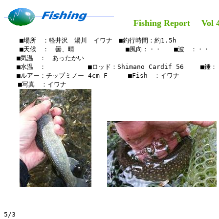
Fishing Report Vol 47
    ■場所　：軽井沢　湯川　イワナ　■釣行時間：約1.5h

    ■天候　：　曇、晴　　　　     　■風向：・・　　■波　：・・

　　■気温　：　あったかい

　　■水温　：　　　　　 　■ロッド：Shimano Cardif 56 　　■錘：
　　■ルアー：チップミノー 4cm F　　  ■Fish　：イワナ

  　■写真　：イワナ

5/3
