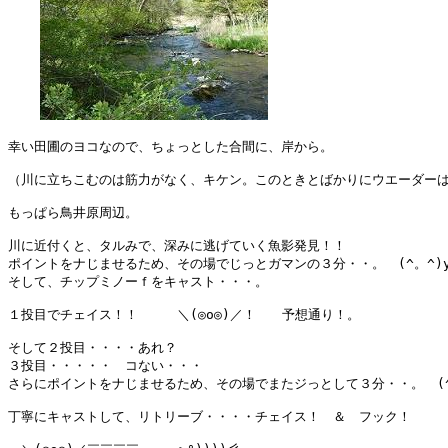
幸い田圃のヨコなので、ちょっとした合間に、岸から。

（川に立ちこむのは筋力がなく、キケン。このときとばかりにウエーダーは
もっぱら鳥井原周辺。

川に近付くと、タルみで、深みに逃げていく魚影発見！！

ポイントをナじませるため、その場でじっとガマンの３分・・。　(^。^)y-
そして、チップミノーｆをキャスト・・・。

１投目でチェイス！！　　　＼(◎o◎)／！　　予想通り！。

そして２投目・・・・あれ？

３投目・・・・・　コない・・・

さらにポイントをナじませるため、その場でまたジっとして３分・・。　(^。^
丁寧にキャストして、リトリーブ・・・・チェイス！　＆　フック！　
