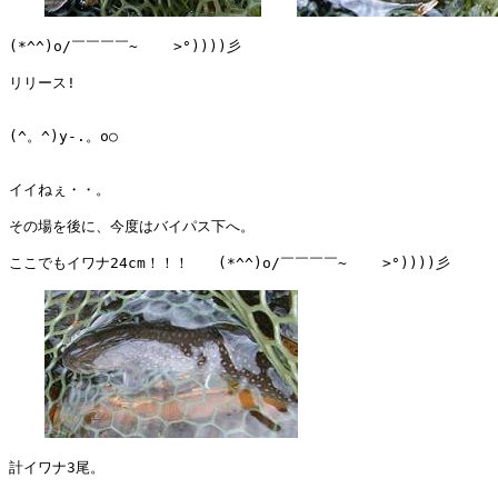
(*^^)o/￣￣￣￣~    >°))))彡

リリース!

(^。^)y-.。o○

イイねぇ・・。

その場を後に、今度はバイパス下へ。

ここでもイワナ24cm！！！　　(*^^)o/￣￣￣￣~    >°))))彡

計イワナ3尾。
