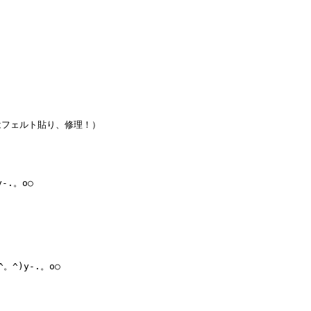
フェルト貼り、修理！）

.。o○

)y-.。o○
