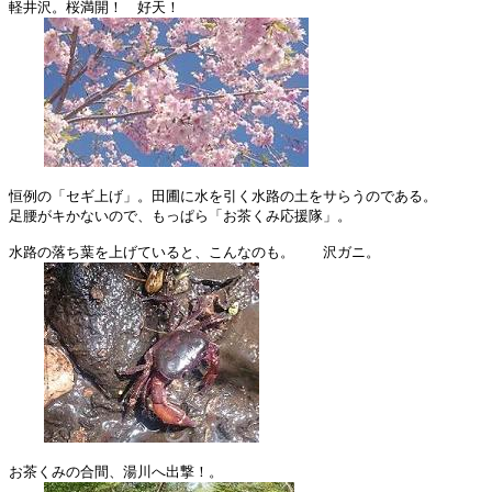
軽井沢。桜満開！　好天！

恒例の「セギ上げ」。田圃に水を引く水路の土をサらうのである。

足腰がキかないので、もっぱら「お茶くみ応援隊」。

水路の落ち葉を上げていると、こんなのも。　　沢ガニ。

お茶くみの合間、湯川へ出撃！。
