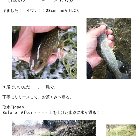
　＼(◎o◎)／￣￣￣￣~    >°))))彡

キました！　イワナ！！23cm　nnか月ぶり！！

１尾でいいんだ・・。１尾で。

丁寧にリリースして、お茶くみへ戻る。

取水口open！　

Before　After・・・・土を上げた水路に水が通る！！
