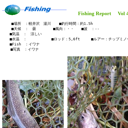
Fishing Report Vol 4
    ■場所　：軽井沢　湯川  　■釣行時間：約1.5h

    ■天候　：　曇　　　 　■風向：・・　　■波　：--

　　■気温　：　涼しい

　　■水温　：　　　　　 　■ロッド：5,6ft　　　■ルアー：チップミノー
　　■Fish　：イワナ

  　■写真　：イワナ
