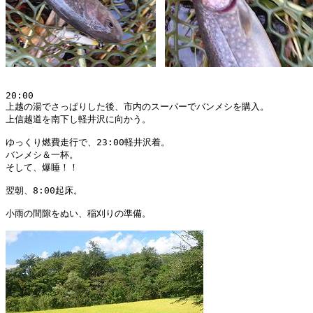
20:00

上越の湯でさっぱりした後、市内のスーパーでバンメシを購入。

上信越道を南下し軽井沢に向かう。

ゆっくり燃費走行で、23:00軽井沢着。

バンメシ＆一杯。

そして、爆睡！！

翌朝、8:00起床。

小雨の間隙をぬい、稲刈りの準備。
