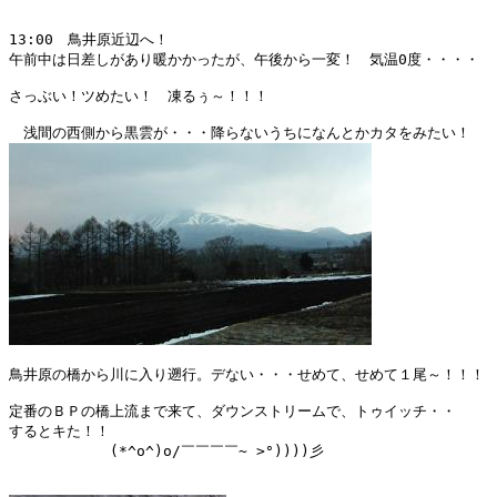
13:00　鳥井原近辺へ！

午前中は日差しがあり暖かかったが、午後から一変！　気温0度・・・・

さっぶい！ツめたい！　凍るぅ～！！！

鳥井原の橋から川に入り遡行。デない・・・せめて、せめて１尾～！！！

定番のＢＰの橋上流まで来て、ダウンストリームで、トゥイッチ・・

するとキた！！

　　　　　　　(*^o^)o/￣￣￣￣~ >°))))彡
