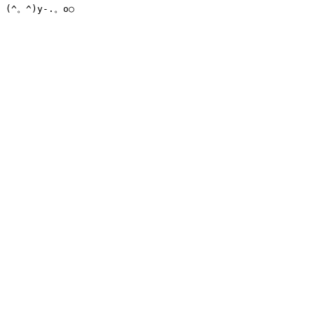
(^。^)y-.。o○
