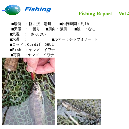
Fishing Report Vol 4
    ■場所　：軽井沢　湯川  　■釣行時間：約1h

    ■天候　：　曇り 　■風向：微風　　■波　：なし

　　■気温　：　さッぶい

　　■水温　：　　　　　 　■ルアー：チップミノー　F

　　■ロッド：Cardif　56UL　　

　　■Fish　：ヤマメ、イワナ
