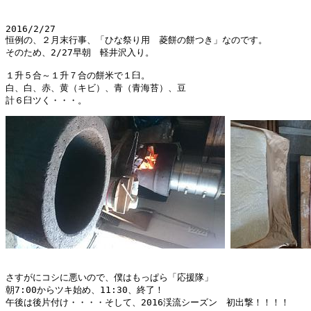
2016/2/27

恒例の、２月末行事、「ひな祭り用　菱餅の餅つき」なのです。　

そのため、2/27早朝　軽井沢入り。

１升５合～１升７合の餅米で１臼。

白、白、赤、黄（キビ）、青（青海苔）、豆

さすがにコシに悪いので、僕はもっぱら「応援隊」

朝7:00からツキ始め、11:30、終了！

午後は後片付け・・・・そして、2016渓流シーズン　初出撃！！！！
