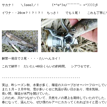
サカナ！　　＼(◎o◎)／！　　　　(*^o^)o/￣￣￣￣~ >°))))彡

イワナ・・20cm？！？！？！　ちっさ！　　でも１尾！　　これも丁寧にリ
解禁一発目で２尾・・・・たいへんヨイ！

これで納竿！　だいたい40分くらいの釣時間。　シアワセです。

-----------------------------------------

実は、昨シーズン秋、水量が多く、堰堤のスロープがオーバーフローしてい
また１月～２月中旬、雪が多いくせに気温が高い日があり、増水気味。

長い間、堰堤が水門を開けていた。

このため、川がつながっていて、天然モノの遡上を期待していたのでした。
春になって、温んだら、ぜひ僕のルアーにカカってくれればヨイと思ってい