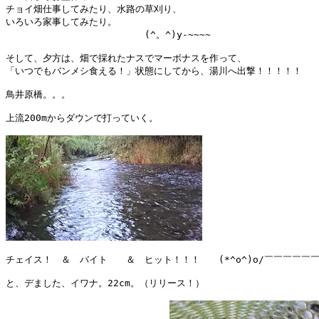
チョイ畑仕事してみたり、水路の草刈り、

いろいろ家事してみたり。

　　　　　　　　　　　　　　　(^。^)y-~~~~

そして、夕方は、畑で採れたナスでマーボナスを作って、

「いつでもバンメシ食える！」状態にしてから、湯川へ出撃！！！！！

鳥井原橋。。。

上流200mからダウンで打っていく。

チェイス！　＆　バイト　　＆　ヒット！！！　　(*^o^)o/￣￣￣￣￣￣￣~>
と、デました、イワナ。22cm。（リリース！）
