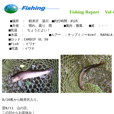
Fishing Report Vol 49
    ■場所　：　軽井沢　湯川　■釣行時間：約2h

    ■天候　：　晴れ、曇り、雨　　 　■風向：微風　　■波　：・・

　　■気温　：　ちょうどよい！

　　■水温　：　　　　　 　　■ルアー　：チップミノー4cmＦ、RAPALA 4
　　■ロッド：CARDIF UL 56　

　　■Fish　：イワナ

  　■写真　：イワナ

8/10夜から軽井沢入り。

翌8/11　山の日。

この日からお盆休み！
