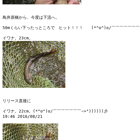
鳥井原橋から、今度は下流へ。

50mくらい下ったっところで　ヒット！！！　　(*^o^)o/￣￣￣￣￣￣￣~>°
リリース直後に

イワナ。22cm。(*^o^)o/￣￣￣￣￣￣￣~>°))))))彡

19:46 2016/08/21
