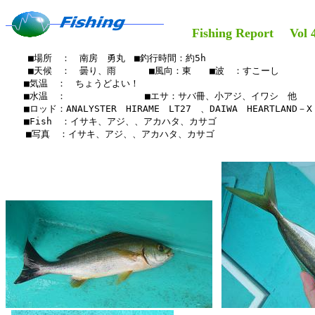
Fishing Report Vol 4
    ■場所　：　南房　勇丸　■釣行時間：約5h

    ■天候　：　曇り、雨　　 　■風向：東　　■波　：すこーし

　　■気温　：　ちょうどよい！

　　■水温　：　　　　　 　　　■エサ：サバ冊、小アジ、イワシ　他

　　■ロッド：ANALYSTER　HIRAME　LT27　、DAIWA　HEARTLAND－X
　　■Fish　：イサキ、アジ、、アカハタ、カサゴ

  　■写真　：イサキ、アジ、、アカハタ、カサゴ
