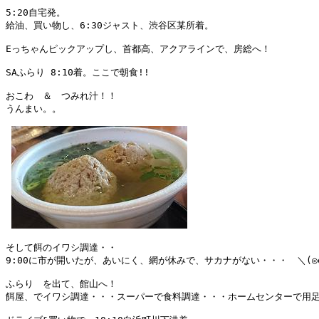
5:20自宅発。

給油、買い物し、6:30ジャスト、渋谷区某所着。

Eっちゃんピックアップし、首都高、アクアラインで、房総へ！

SAふらり 8:10着。ここで朝食!!

おこわ　＆　つみれ汁！！

うんまい。。

そして餌のイワシ調達・・

9:00に市が開いたが、あいにく、網が休みで、サカナがない・・・　＼(◎o
ふらり　を出て、館山へ！

餌屋、でイワシ調達・・・スーパーで食料調達・・・ホームセンターで用足