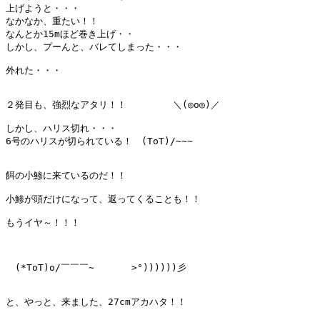
上げようと・・・

なかなか、重たい！！

なんとか15mほど巻き上げ・・

しかし、プーんと、バレてしまった・・・

外れた・・・

２発目も、強烈なアタリ！！　　　　　＼(◎o◎)／

しかし、ハリス切れ・・・

6号のハリスが切られている！　(ToT)/~~~

餌の小鯵に来ているのだ！！

小鯵が頭だけになって、返ってくることも！！

もうイヤ～！！！

　(*ToT)o/￣￣￣~　　　　>°))))))彡

と、やっと、来ました、27cmアカハタ！！
