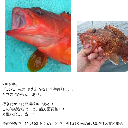
9月前半。

『10/1 南房 勇丸行かない？午後船。。』

とマスタから話しあり。

行きたかった浅場根魚である！

この時期ならば！と、諸方面調整！！

万難を廃し、当日！

汐の関係で、11:00出船とのことで、少しはやめの6:30渋谷区某所集合。
