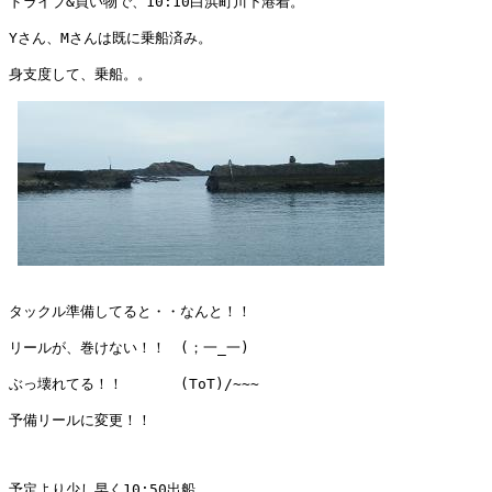
ドライブ&買い物で、10:10白浜町川下港着。

Yさん、Mさんは既に乗船済み。

身支度して、乗船。。

タックル準備してると・・なんと！！

リールが、巻けない！！　(；一_一)

ぶっ壊れてる！！　　　　(ToT)/~~~

予備リールに変更！！

予定より少し早く10:50出船
