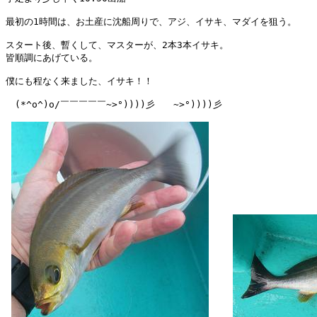
最初の1時間は、お土産に沈船周りで、アジ、イサキ、マダイを狙う。

スタート後、暫くして、マスターが、2本3本イサキ。

皆順調にあげている。

僕にも程なく来ました、イサキ！！

　(*^o^)o/￣￣￣￣￣~>°))))彡　　~>°))))彡
