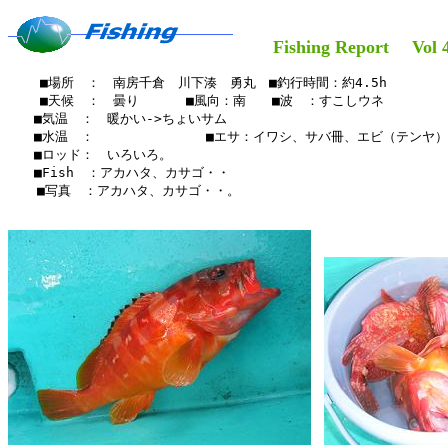
Fishing Report Vol 4
    ■場所　：　南房千倉　川下湊　勇丸　■釣行時間：約4.5h

    ■天候　：　曇り　　 　■風向：南　　■波　：すこしウネ

　　■気温　：　暖かい->ちょいサム

　　■水温　：　　　　　 　　　■エサ：イワシ、サバ冊、エビ（テンヤ）

　　■ロッド：　いろいろ。　　

　　■Fish　：アカハタ、カサゴ・・

  　■写真　：アカハタ、カサゴ・・。
