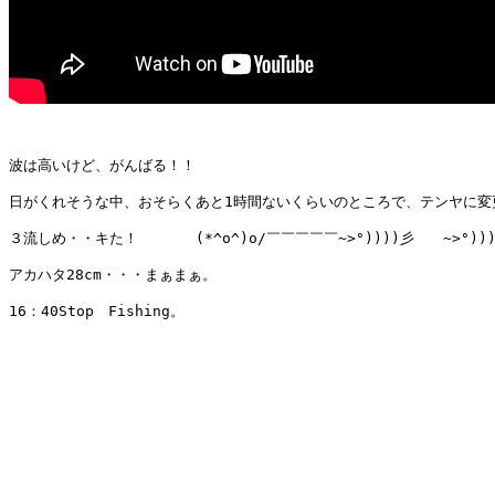
波は高いけど、がんばる！！

日がくれそうな中、おそらくあと1時間ないくらいのところで、テンヤに変更
３流しめ・・キた！　　　　(*^o^)o/￣￣￣￣￣~>°))))彡　　~>°)))
アカハタ28cm・・・まぁまぁ。

16：40Stop　Fishing。
