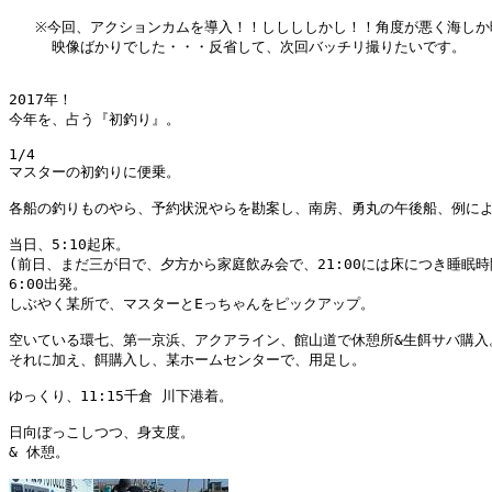
   ※今回、アクションカムを導入！！ししししかし！！角度が悪く海しか
　　　映像ばかりでした・・・反省して、次回バッチリ撮りたいです。

2017年！

今年を、占う『初釣り』。

1/4

マスターの初釣りに便乗。

各船の釣りものやら、予約状況やらを勘案し、南房、勇丸の午後船、例によ
当日、5:10起床。

(前日、まだ三が日で、夕方から家庭飲み会で、21:00には床につき睡眠時
6:00出発。

しぶやく某所で、マスターとEっちゃんをピックアップ。

空いている環七、第一京浜、アクアライン、館山道で休憩所&生餌サバ購入。
それに加え、餌購入し、某ホームセンターで、用足し。

ゆっくり、11:15千倉 川下港着。

日向ぼっこしつつ、身支度。

& 休憩。
