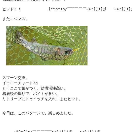
ヒット！！　　　　　　　(*^o^)o/￣￣￣￣￣~>°))))彡　　~>°))))彡
またニジマス。

スプーン交換。

イエローチャート2g

と！ここで気がつく。結構活性高い。

着底後の煽りで、バイトが多い。

リトリーブにトゥイッチを入れ、またヒット。

今日は、このパターンで、楽しめました。

　　　(*^o^)o/￣￣￣￣￣~>°))))彡　　~>°))))彡
