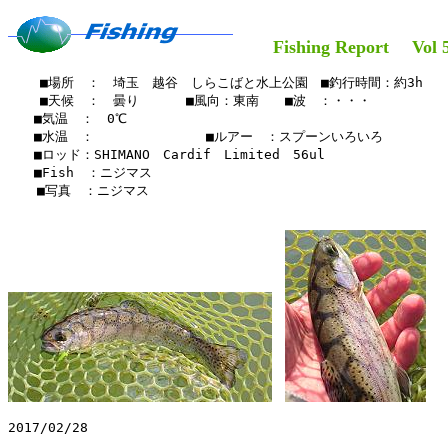
Fishing Report Vol 5
    ■場所　：　埼玉　越谷　しらこばと水上公園　■釣行時間：約3h

    ■天候　：　曇り　　 　■風向：東南　　■波　：・・・

　　■気温　：　0℃

　　■水温　：　　　　　 　　　■ルアー　：スプーンいろいろ

　　■ロッド：SHIMANO　Cardif　Limited　56ul　　

　　■Fish　：ニジマス

  　■写真　：ニジマス

2017/02/28
