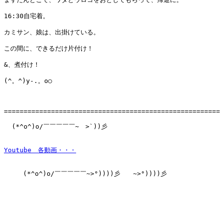
16:30自宅着。

カミサン、娘は、出掛けている。

この間に、できるだけ片付け！

&、煮付け！

(^。^)y-.。o○

=======================================================
  (*^o^)o/￣￣￣￣￣~　>`))彡　　

　　　(*^o^)o/￣￣￣￣￣~>°))))彡　　~>°))))彡
