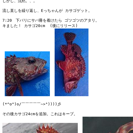
しかし、沈黙。、。

流し直しを繰り返し、Eっちゃんが カサゴゲット。

7:20　下バリにサバ冊を着けたら ゴツゴツのアタリ。

キました！ カサゴ20cm  (後にリリース)

(*^o^)o/￣￣￣￣￣~>°))))彡
