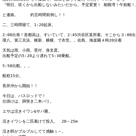
『明日、吹くから出船しないみたいだから、予定変更！ 相模湾！午前船！。
と連絡。     約五時間前倒し！！

二、三時間寝て、1:20起床。

2:00出発！首都高は、すいていて、2:45渋谷区某所着。そこから３:00出
環八、第三京浜、横新、横横、で衣笠。。佐島、海楽園４時20分着

天気は雨、小雨。受付、身支度。

出船予定の5:20より遅れて5:30乗船。

5:50出船。。。

航程15分。

長井沖から開始！！

今日は、バスロッドで！

仕掛けは、胴突き二本バリ。

エサは活きイワシ&サバ冊。

活きイワシを二匹着けて投入。　20～25m

活き餌がブルブルしてて感触ぅ～。
