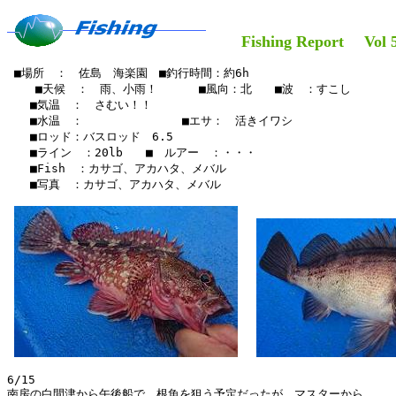
Fishing Report Vol 52
 ■場所　：　佐島　海楽園　■釣行時間：約6h

    ■天候　：　雨、小雨！　　 　■風向：北　　■波　：すこし

　　■気温　：　さむい！！

　　■水温　：　　　　　 　　　■エサ：　活きイワシ

　　■ロッド：バスロッド　6.5

　　■ライン　：20lb　　■　ルアー　：・・・　　

　　■Fish　：カサゴ、アカハタ、メバル

　　■写真　：カサゴ、アカハタ、メバル

6/15

南房の白間津から午後船で、根魚を狙う予定だったが、マスターから
