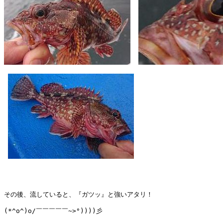
その後、流していると、『ガツッ』と強いアタリ！

(*^o^)o/￣￣￣￣￣~>°))))彡
