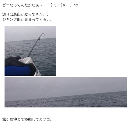
どーなってんだかなぁ～　　(^。^)y-.。o○

辺りは鳥山が立ってきた。。

ジギング船が集まってくる。。

城ヶ島沖まで移動してカサゴ。
