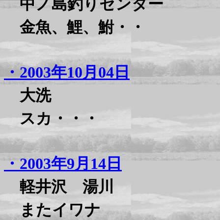
中ノ島釣りセンター
金魚、鯉、鮒・・
・2003年10月04日
大洗
スカ・・・
・2003年9月14日
軽井沢 湯川
またイワナ