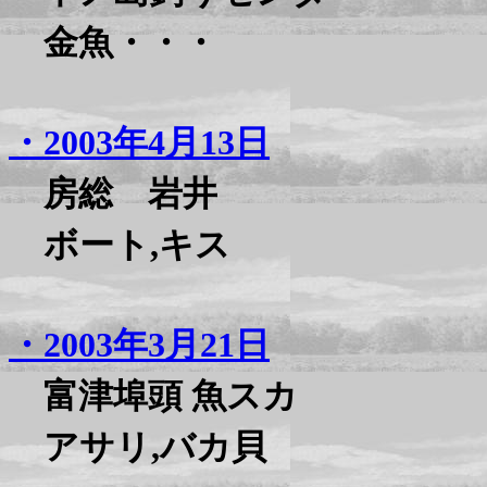
金魚・・・
・2003年4月13日
房総 岩井
ボート,キス
・2003年3月21日
富津埠頭 魚スカ
アサリ,バカ貝