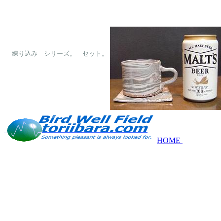
　練り込み　シリーズ。　セット。

HOME