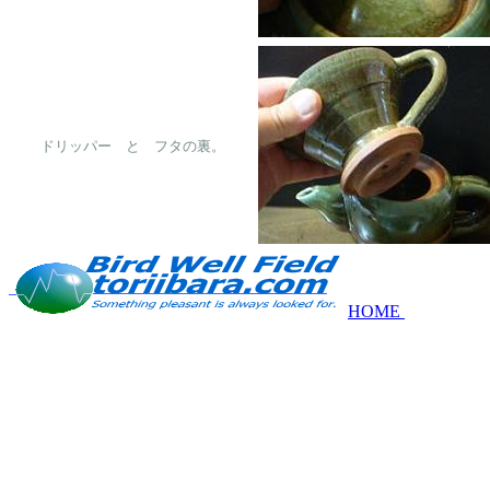
　　ドリッパー　と　フタの裏。

HOME