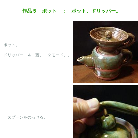
作品５ ポット ： ポット、ドリッパー。
ポット。

ドリッパー　＆　蓋。　２モード。。

　スプーンをのっける。
