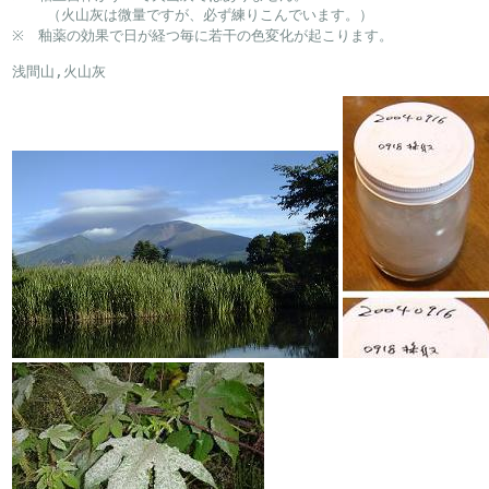
    （火山灰は微量ですが、必ず練りこんでいます。）

※　釉薬の効果で日が経つ毎に若干の色変化が起こります。

浅間山,火山灰