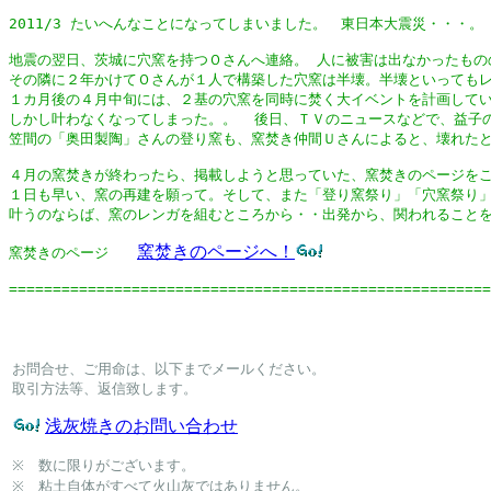
2011/3 たいへんなことになってしまいました。　東日本大震災・・・。

地震の翌日、茨城に穴窯を持つＯさんへ連絡。 人に被害は出なかったもの
その隣に２年かけてＯさんが１人で構築した穴窯は半壊。半壊といってもレ
１カ月後の４月中旬には、２基の穴窯を同時に焚く大イベントを計画してい
しかし叶わなくなってしまった。。  後日、ＴＶのニュースなどで、益子
笠間の「奥田製陶」さんの登り窯も、窯焚き仲間Ｕさんによると、壊れたと
４月の窯焚きが終わったら、掲載しようと思っていた、窯焚きのページをこ
１日も早い、窯の再建を願って。そして、また「登り窯祭り」「穴窯祭り」
叶うのならば、窯のレンガを組むところから・・出発から、関われることを
窯焚きのページへ！
窯焚きのページ　　
=======================================================
お問合せ、ご用命は、以下までメールください。

取引方法等、返信致します。

浅灰焼きのお問い合わせ
※　数に限りがございます。

※　粘土自体がすべて火山灰ではありません。
