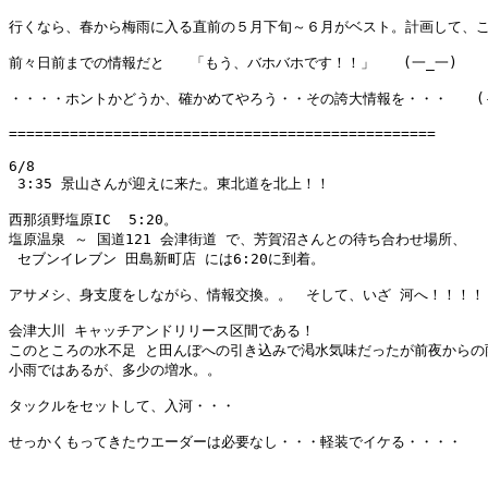
行くなら、春から梅雨に入る直前の５月下旬～６月がベスト。計画して、こ
前々日前までの情報だと   「もう、バホバホです！！」　　(一_一)

・・・・ホントかどうか、確かめてやろう・・その誇大情報を・・・　　(-。
=================================================

6/8

 3:35 景山さんが迎えに来た。東北道を北上！！

西那須野塩原IC  5:20。

塩原温泉 ～ 国道121 会津街道 で、芳賀沼さんとの待ち合わせ場所、

 セブンイレブン 田島新町店 には6:20に到着。

アサメシ、身支度をしながら、情報交換。。　そして、いざ 河へ！！！！

会津大川 キャッチアンドリリース区間である！

このところの水不足 と田んぼへの引き込みで渇水気味だったが前夜からの雨
小雨ではあるが、多少の増水。。

タックルをセットして、入河・・・

せっかくもってきたウエーダーは必要なし・・・軽装でイケる・・・・
