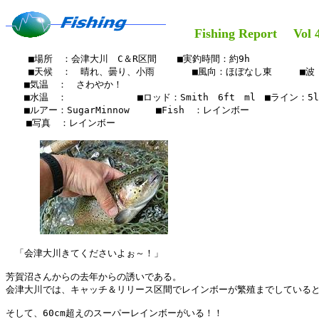
Fishing Report Vol 4
    ■場所　：会津大川　C＆R区間　  ■実釣時間：約9h

    ■天候　：　晴れ、曇り、小雨     　■風向：ほぼなし東　　　■波　
　　■気温　：　さわやか！

　　■水温　：　　　　　　 　■ロッド：Smith　6ft　ml　■ライン：5lb
　　■ルアー：SugarMinnow　   ■Fish　：レインボー

  　■写真　：レインボー

　「会津大川きてくださいよぉ～！」

芳賀沼さんからの去年からの誘いである。

会津大川では、キャッチ＆リリース区間でレインボーが繁殖までしていると
そして、60cm超えのスーパーレインボーがいる！！
