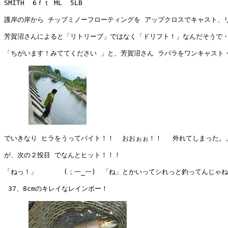
SMITH  6ｆｔ ML  5LB

護岸の岸から チップミノーフローティングを アップクロスでキャスト、リ
芳賀沼さんによると「リトリーブ」ではなく「ドリフト！」なんだそうで・
「ちがいます！みててください 」と、芳賀沼さん ラパラをワンキャスト・
でいきなり ヒラをうってバイト！！  おおぉぉ！！　 外れてしまった。。
が、次の２投目 でなんとヒット！！！ 

「ねっ！」　　　　(；一_一)　「ね」とかいってシれっと釣ってんじゃね
 37、8cmのキレイなレインボー！
