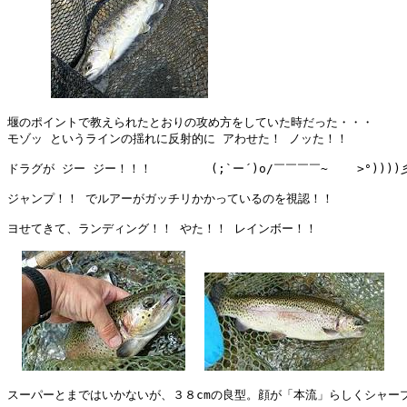
堰のポイントで教えられたとおりの攻め方をしていた時だった・・・

モゾッ というラインの揺れに反射的に アわせた！ ノッた！！　

ドラグが ジー ジー！！！　　　　　(;`ー´)o/￣￣￣￣~    >°))))彡
ジャンプ！！ でルアーがガッチリかかっているのを視認！！

ヨせてきて、ランディング！！ やた！！ レインボー！！

スーパーとまではいかないが、３８cmの良型。顔が「本流」らしくシャープ