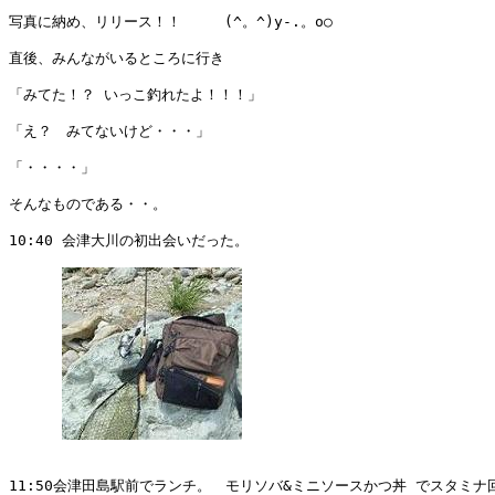
写真に納め、リリース！！　　　(^。^)y-.。o○　

直後、みんながいるところに行き

「みてた！？ いっこ釣れたよ！！！」

「え？　みてないけど・・・」

「・・・・」

そんなものである・・。

10:40 会津大川の初出会いだった。

11:50会津田島駅前でランチ。　モリソバ&ミニソースかつ丼 でスタミナ回