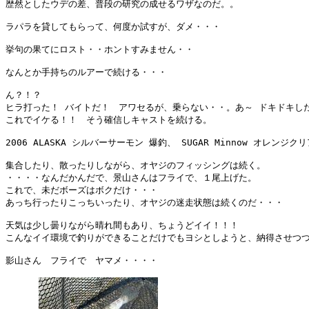
歴然としたウデの差、普段の研究の成せるワザなのだ。。

ラパラを貸してもらって、何度か試すが、ダメ・・・

挙句の果てにロスト・・ホントすみません・・　　
なんとか手持ちのルアーで続ける・・・

ん？！？ 

ヒラ打った！ バイトだ！　アワセるが、乗らない・・。あ～ ドキドキした
これでイケる！！　そう確信しキャストを続ける。

2006 ALASKA シルバーサーモン 爆釣、 SUGAR Minnow オレンジクリ
集合したり、散ったりしながら、オヤジのフィッシングは続く。

・・・・なんだかんだで、景山さんはフライで、１尾上げた。

これで、未だボーズはボクだけ・・・

あっち行ったりこっちいったり、オヤジの迷走状態は続くのだ・・・

天気は少し曇りながら晴れ間もあり、ちょうどイイ！！！

こんなイイ環境で釣りができることだけでもヨシとしようと、納得させつつ
影山さん　フライで　ヤマメ・・・・
