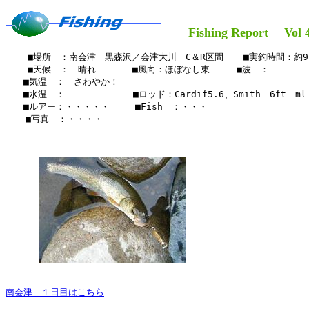
Fishing Report Vol 4
    ■場所　：南会津　黒森沢／会津大川　C＆R区間　  ■実釣時間：約9h
    ■天候　：　晴れ     　■風向：ほぼなし東　　　■波　：--

　　■気温　：　さわやか！

　　■水温　：　　　　　　 　■ロッド：Cardif5.6、Smith　6ft　ml　
　　■ルアー：・・・・・　   ■Fish　：・・・

  　■写真　：・・・・

南会津　１日目はこちら