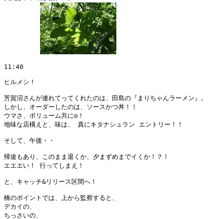
11:40

ヒルメシ！

芳賀沼さんが連れてってくれたのは、田島の『まりちゃんラーメン』。

しかし、オーダーしたのは、ソースかつ丼！！

ウマさ、ボリューム共に◎！

地味な店構えと、味は、 真にキタナシュラン エントリー！！

そして、午後・・

帰途もあり、このまま退くか、夕まずめまでイくか！？！

エエエい！ 行ってしまえ！

と、キャッチ&リリース区間へ！

橋のポイントでは、上から監察すると、

デカイの、

ちっさいの、
