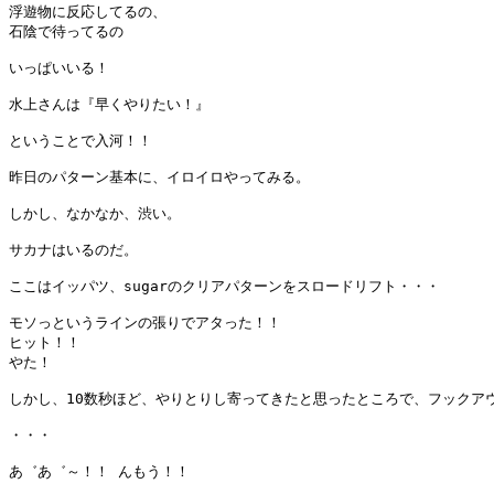
浮遊物に反応してるの、

石陰で待ってるの

いっぱいいる！

水上さんは『早くやりたい！』

ということで入河！！

昨日のパターン基本に、イロイロやってみる。

しかし、なかなか、渋い。

サカナはいるのだ。

ここはイッパツ、sugarのクリアパターンをスロードリフト・・・

モソっというラインの張りでアタった！！

ヒット！！

やた！

しかし、10数秒ほど、やりとりし寄ってきたと思ったところで、フックアウ
・・・

あ゛あ゛～！！ んもう！！
