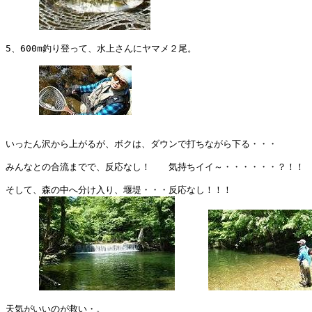
5、600m釣り登って、水上さんにヤマメ２尾。

いったん沢から上がるが、ボクは、ダウンで打ちながら下る・・・

みんなとの合流までで、反応なし！　　気持ちイイ～・・・・・・？！！

そして、森の中へ分け入り、堰堤・・・反応なし！！！

天気がいいのが救い・。
