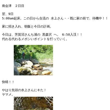
南会津　２日目

翌、9日

5:00am起床。この日から合流の 水上さん・・既に家の前で、待機中！！

家に招き入れ、朝飯と今日の計画。

今日は、芳賀沼さんち浦の 黒森沢 へ。 6:50入渓！！

代わる代わるメボシいポイントを打っていく。

快晴！！

やはり先頭の水上さんにキた！

ヤマメ。
