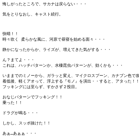
悔しがったところで、サカナは戻らない・・・

気をとりなおし、キャスト続行。

快晴！！

時々吹く 柔らかな風に、河原で昼寝を始める面々・・・

静かになったからか、ライズが、増えてきた気がする・・・

ん？まてよ・・・

これは、ハッチパターンか、水棲昆虫パターンが、効くかも・・・

いままでのミノーから、ガラッと変え、マイクロスプーン、カナブン色で攻
着低後、軽くアオって、浮上する『モノ』を演出・・すると、アタった！！
フッキングには至らず、すかさず２投目。

おなじパターンでフッキング！！

乗った！！

ドラグが鳴る・・・

しかし、スッポ抜けた！！

あぁ…あぁぁ・・・
