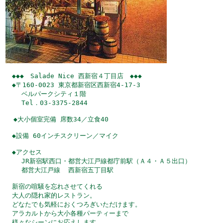
　◆◆◆　Salade Nice 西新宿４丁目店　◆◆◆

　◆〒160-0023 東京都新宿区西新宿4-17-3

    ベルパークシティ１階

    Tel．03-3375-2844

  ◆大小個室完備 席数34／立食40

　◆設備 60インチスクリーン／マイク

　◆アクセス

    JR新宿駅西口・都営大江戸線都庁前駅（Ａ４・Ａ５出口）

    都営大江戸線  西新宿五丁目駅

　新宿の喧騒を忘れさせてくれる

　大人の隠れ家的レストラン。

　どなたでも気軽におくつろぎいただけます。

　アラカルトから大小各種パーティーまで

　様々なシーンにお応えします。
