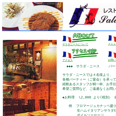
メニュ
サラダニースについて
お問い
アクセス
  ◆◆◆　サラダ・ニース 　　パー
サラダ・ニースでは４名様より、

各種パーティー（ご宴会）を承って
経験あるスタッフが精一杯、お手伝
希望ご質問など、ご遠慮なくお問い
◆お料理  \2,000 より(税別） 全
   例  フロマージュカナッペ盛り
       生ハムイタリアンサラダ仕
       ボイルソーセージ
