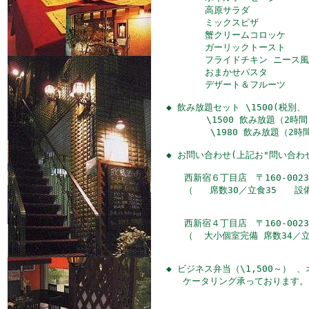
       高原サラダ

       ミックスピザ

       蟹クリームコロッケ

       ガーリックトースト

       フライドチキン ニース風

       おまかせパスタ

       デザート＆フルーツ

◆ 飲み放題セット \1500(税別、
  　　  \1500 飲み放題（
        \1980 飲み放題（
◆ お問い合わせ(上記お"問い合わせ"を
　　西新宿６丁目店　〒160-0023 
　　（   席数30／立食35　　設
　　西新宿４丁目店　〒160-0023 
　　（  大小個室完備 席数34／立
◆ ビジネス弁当（\1,500～） 、オ
   ケータリング承っております。
